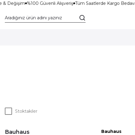
e & Değişim
%100 Güvenli Alışveriş
Tüm Saatlerde Kargo Bedava
Stoktakiler
Bauhaus
Bauhaus