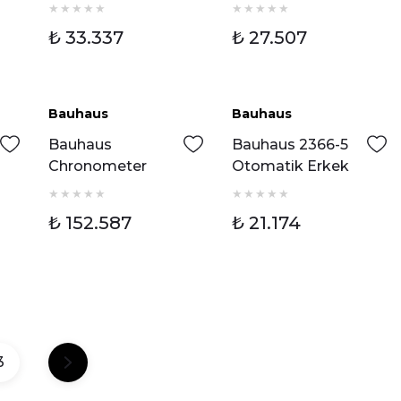
Erkek Kol Saati
Erkek Kol Saati
₺ 33.337
₺ 27.507
Bauhaus
Bauhaus
Bauhaus
Bauhaus 2366-5
Chronometer
Otomatik Erkek
2020-3 Otomatik
Kol Saati
Erkek Kol Saati
₺ 152.587
₺ 21.174
3