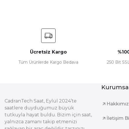
Ücretsiz Kargo
%100
Tüm Ürünlerde Kargo Bedava
250 Bit SSL
Kurumsa
CadranTech Saat, Eylül 2024’te
Hakkımı
saatlere duyduğumuz büyük
tutkuyla hayat buldu. Bizim için saat,
İletişim B
yalnızca zamanı takip etmenizi
sağlayan bir araç değildir; tarzınızı,