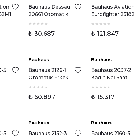
tion
Bauhaus Dessau
Bauhaus Aviation
862M1
20661 Otomatik
Eurofighter 25182
kek
Erkek Kol Saati
Otomatik Erkek
Kol Saati
₺ 30.687
₺ 121.847
Bauhaus
Bauhaus
0-5
Bauhaus 2126-1
Bauhaus 2037-2
Otomatik Erkek
Kadın Kol Saati
kek
Kol Saati
₺ 60.897
₺ 15.317
Bauhaus
Bauhaus
0-5
Bauhaus 2152-3
Bauhaus 2160-3