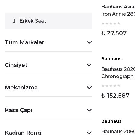
Bauhaus Avia
Iron Annie 2
Erkek Saat
Otomatik Er
Kol Saati
₺ 27.507
Tüm Markalar
Bauhaus
Cinsiyet
Bauhaus 202
Chronograph
Otomatik Er
Mekanizma
Kol Saati
₺ 152.587
Kasa Çapı
Bauhaus
Bauhaus 206
Kadran Rengi