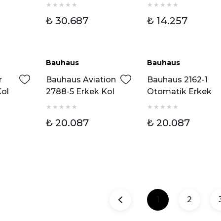
Erkek Kol Saati
ti
₺ 30.687
₺ 14.257
Bauhaus
Bauhaus
r
Bauhaus Aviation
Bauhaus 2162-1
Kol
2788-5 Erkek Kol
Otomatik Erkek
Saati
Kol Saati
₺ 20.087
₺ 20.087
1
2