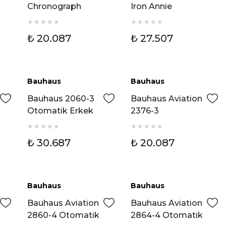
Chronograph
Iron Annie
Erkek Kol Saati
2862M4
Otomatik Erkek
₺ 20.087
₺ 27.507
Kol Saat
Bauhaus
Bauhaus
Bauhaus 2060-3
Bauhaus Aviation
Otomatik Erkek
2376-3
Kol Saati
Chronograph
Erkek Kol Saati
₺ 30.687
₺ 20.087
Bauhaus
Bauhaus
Bauhaus Aviation
Bauhaus Aviation
2860-4 Otomatik
2864-4 Otomatik