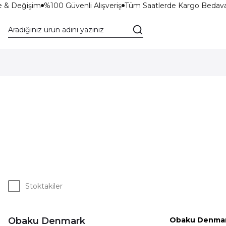
 & Değişim
%100 Güvenli Alışveriş
Tüm Saatlerde Kargo Bedava!
Stoktakiler
Obaku Denmark
Obaku Denma
%15 İ