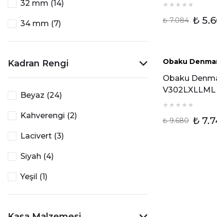
Kadın Kol Saa
32 mm (14)
₺ 5.
₺ 7.084
34 mm (7)
35 mm (1)
Tükendi
Obaku Denma
Kadran Rengi
36 mm (2)
Obaku Denm
V302LXLLML
Beyaz (24)
Kadın Kol Saa
Kahverengi (2)
₺ 7.
₺ 9.680
Lacivert (3)
Siyah (4)
Yeşil (1)
Kasa Malzemesi