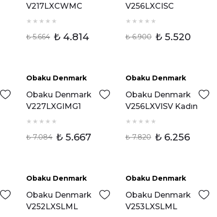
V217LXCWMC
V256LXCISC
Kadın Kol Saati
Kadın Kol Saati
₺ 4.814
₺ 5.520
₺ 5.664
₺ 6.900
Tükendi
Tükendi
Obaku Denmark
Obaku Denmark
Obaku Denmark
Obaku Denmark
V227LXGIMG1
V256LXVISV Kadın
Kadın Kol Saati
Kol Saati
₺ 5.667
₺ 6.256
₺ 7.084
₺ 7.820
Tükendi
Tükendi
Obaku Denmark
Obaku Denmark
Obaku Denmark
Obaku Denmark
V252LXSLML
V253LXSLML