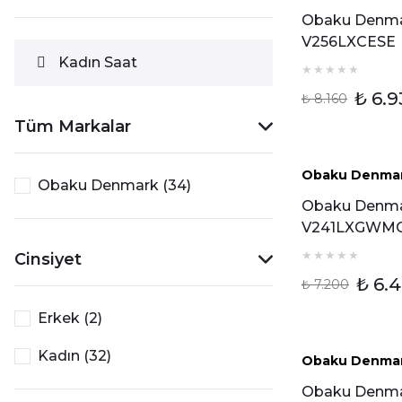
Obaku Denm
V256LXCESE
Kadın Saat
Kadın Kol Saa
₺ 6.9
₺ 8.160
Tüm Markalar
Obaku Denma
%10 İ
Obaku Denmark (34)
Obaku Denm
V241LXGWM
Kadın Kol Saa
Cinsiyet
₺ 6.
₺ 7.200
Erkek (2)
Kadın (32)
Obaku Denma
%20 İ
Obaku Denm