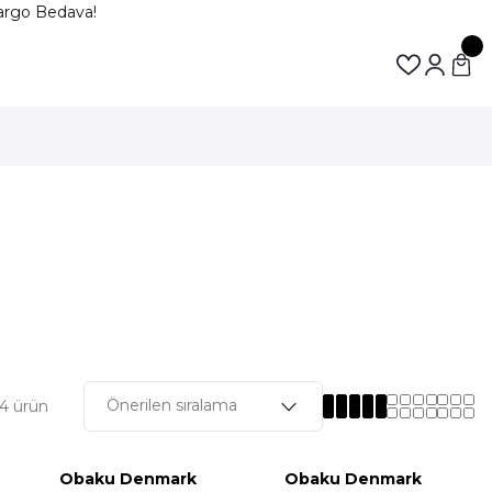
go Bedava!
4 ürün
Obaku Denmark
Obaku Denmark
m
%10 İndirim
%10 İndirim