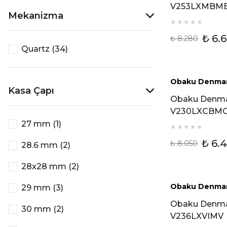
V253LXMBM
Mekanizma
Kadın Kol Saa
₺ 6.
₺ 8.280
Quartz (34)
Obaku Denma
%20 İ
Kasa Çapı
Obaku Denm
V230LXCBM
Kadın Kol Saa
27 mm (1)
₺ 6.
₺ 8.050
28.6 mm (2)
28x28 mm (2)
Tükendi
Obaku Denma
29 mm (3)
Obaku Denm
30 mm (2)
V236LXVIMV