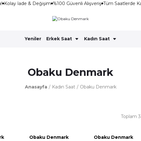
Kolay İade & Değişim
%100 Güvenli Alışveriş
Tüm Saatlerde Kar
Yeniler
Erkek Saat
Kadın Saat
Obaku Denmark
Anasayfa
Kadın Saat
Obaku Denmark
Toplam 3
rk
Obaku Denmark
Obaku Denmark
ndirim
%10 İndiri