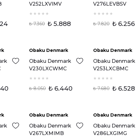
B
V252LXVIMV
V276LEVBSV
ti
Kadın Kol Saati
Kadın Kol Saati
624
₺ 5.888
₺ 6.256
₺ 7.360
₺ 7.820
Tükendi
rk
Obaku Denmark
Obaku Denmark
ndirim
%20 İndirim
ark
Obaku Denmark
Obaku Denmark
C
V230LXCWMC
V253LXCBMC
ti
Erkek Kol Saati
Kadın Kol Saati
440
₺ 6.440
₺ 6.528
₺ 8.050
₺ 7.680
Tükendi
Tükendi
rk
Obaku Denmark
Obaku Denmark
ark
Obaku Denmark
Obaku Denmark
V267LXMIMB
V286LXGIMG