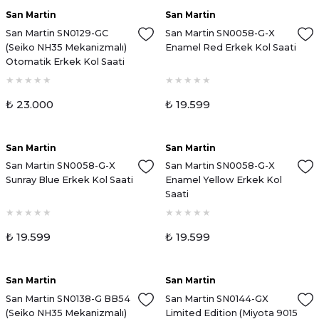
San Martin
San Martin
Yeni
Yeni
San Martin SN0129-GC
San Martin SN0058-G-X
(Seiko NH35 Mekanizmalı)
Enamel Red Erkek Kol Saati
Otomatik Erkek Kol Saati
₺ 23.000
₺ 19.599
San Martin
San Martin
Yeni
Yeni
San Martin SN0058-G-X
San Martin SN0058-G-X
Sunray Blue Erkek Kol Saati
Enamel Yellow Erkek Kol
Saati
₺ 19.599
₺ 19.599
Tükendi
Tükendi
San Martin
San Martin
San Martin SN0138-G BB54
San Martin SN0144-GX
(Seiko NH35 Mekanizmalı)
Limited Edition (Miyota 9015