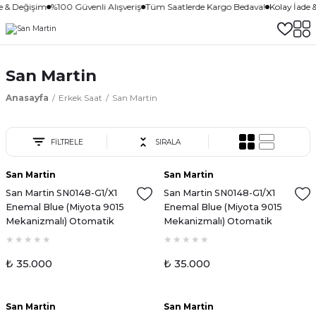
e & Değişim
%100 Güvenli Alışveriş
Tüm Saatlerde Kargo Bedava!
Kolay İade 
San Martin
Anasayfa
Erkek Saat
San Martin
FİLTRELE
SIRALA
San Martin
San Martin
San Martin SN0148-G1/X1
San Martin SN0148-G1/X1
Enemal Blue (Miyota 9015
Enemal Blue (Miyota 9015
Mekanizmalı) Otomatik
Mekanizmalı) Otomatik
Erkek Kol Saati
Erkek Kol Saati
₺ 35.000
₺ 35.000
San Martin
San Martin