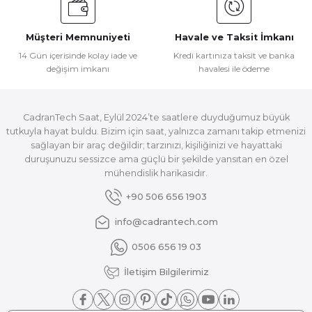
Müşteri Memnuniyeti
Havale ve Taksit İmkanı
14 Gün içerisinde kolay iade ve
Kredi kartınıza taksit ve banka
değişim imkanı
havalesi ile ödeme
CadranTech Saat, Eylül 2024’te saatlere duyduğumuz büyük
tutkuyla hayat buldu. Bizim için saat, yalnızca zamanı takip etmenizi
sağlayan bir araç değildir; tarzınızı, kişiliğinizi ve hayattaki
duruşunuzu sessizce ama güçlü bir şekilde yansıtan en özel
mühendislik harikasıdır.
+90 506 656 1903
info@cadrantech.com
0506 656 19 03
İletişim Bilgilerimiz