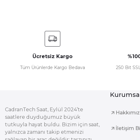
Ücretsiz Kargo
%100
Tüm Ürünlerde Kargo Bedava
250 Bit SSL
Kurumsa
CadranTech Saat, Eylül 2024’te
Hakkımı
saatlere duyduğumuz büyük
tutkuyla hayat buldu. Bizim için saat,
İletişim B
yalnızca zamanı takip etmenizi
sağlayan bir araç değildir; tarzınızı,