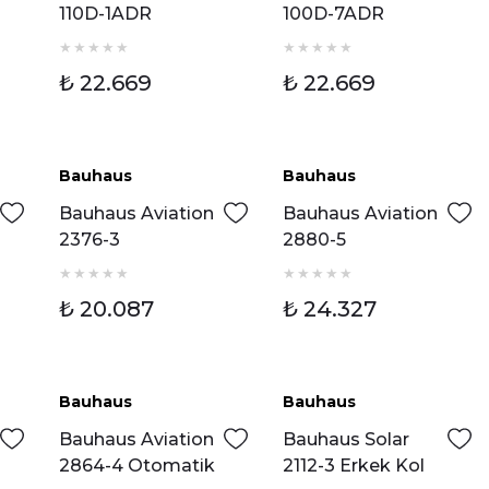
110D-1ADR
100D-7ADR
Otomatik Erkek
Otomatik Erkek
Kol Saati
Kol Saati
₺ 22.669
₺ 22.669
Bauhaus
Bauhaus
Bauhaus Aviation
Bauhaus Aviation
2376-3
2880-5
Chronograph
Chronograph
Erkek Kol Saati
Erkek Kol Saati
₺ 20.087
₺ 24.327
Bauhaus
Bauhaus
Bauhaus Aviation
Bauhaus Solar
2864-4 Otomatik
2112-3 Erkek Kol