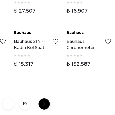
Erkek Kol Saati
Saati
₺ 27.507
₺ 16.907
Bauhaus
Bauhaus
Bauhaus 2141-1
Bauhaus
Kadın Kol Saati
Chronometer
2020-3 Otomatik
Erkek Kol Saati
₺ 15.317
₺ 152.587
..
19