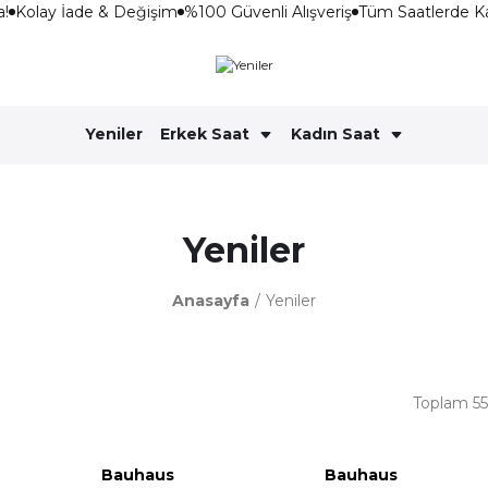
!
Kolay İade & Değişim
%100 Güvenli Alışveriş
Tüm Saatlerde Ka
Yeniler
Erkek Saat
Kadın Saat
Yeniler
Anasayfa
Yeniler
Toplam 55
Bauhaus
Bauhaus