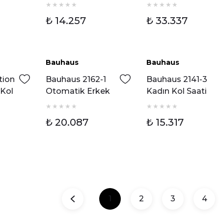
ti
Erkek Kol Saati
₺ 14.257
₺ 33.337
Bauhaus
Bauhaus
tion
Bauhaus 2162-1
Bauhaus 2141-3
 Kol
Otomatik Erkek
Kadın Kol Saati
Kol Saati
₺ 20.087
₺ 15.317
1
2
3
4