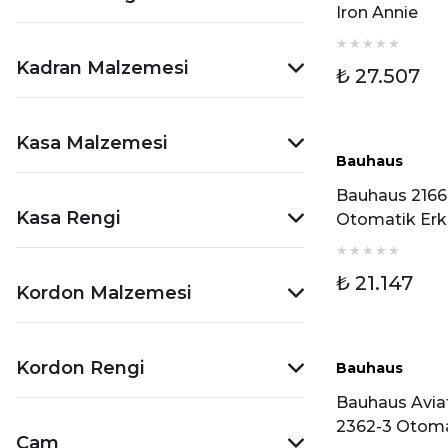
Iron Annie
2862M4
Otomatik Er
Kadran Malzemesi
₺ 27.507
Kol Saat
Kasa Malzemesi
Bauhaus
Bauhaus 2166
Kasa Rengi
Otomatik Er
Kol Saati
₺ 21.147
Kordon Malzemesi
Kordon Rengi
Bauhaus
Bauhaus Avia
2362-3 Otoma
Cam