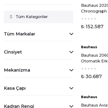
Bauhaus 202
Chronograph
Tüm Kategoriler
Otomatik Er
Kol Saati
₺ 152.587
Tüm Markalar
Bauhaus
Cinsiyet
Bauhaus 206
Otomatik Er
Kol Saati
Mekanizma
₺ 30.687
Kasa Çapı
Bauhaus
Bauhaus Avia
Kadran Rengi