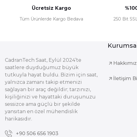
Ücretsiz Kargo
%100
Tüm Ürünlerde Kargo Bedava
250 Bit SSL
Kurumsa
CadranTech Saat, Eylül 2024’te
Hakkımı
saatlere duyduğumuz büyük
tutkuyla hayat buldu. Bizim için saat,
İletişim B
yalnızca zamanı takip etmenizi
sağlayan bir araç değildir; tarzınızı,
kişiliğinizi ve hayattaki duruşunuzu
sessizce ama güçlü bir şekilde
yansıtan en özel mühendislik
harikasıdır.
+90 506 656 1903