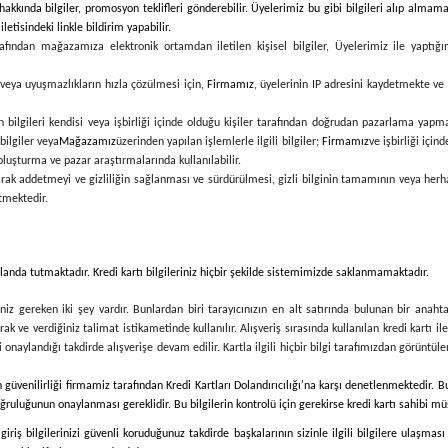
kkında bilgiler, promosyon teklifleri gönderebilir. Üyelerimiz bu gibi bilgileri alıp almama
etisindeki linkle bildirim yapabilir.
rafından mağazamıza elektronik ortamdan iletilen kişisel bilgiler, Üyelerimiz ile yaptığ
n veya uyuşmazlıkların hızla çözülmesi için,
Firmamız
, üyelerinin IP adresini kaydetmekte ve
bilgileri kendisi veya işbirliği içinde olduğu kişiler tarafından doğrudan pazarlama yapmak
bilgiler veya
Mağazamız
üzerinden yapılan işlemlerle ilgili bilgiler;
Firmamız
ve işbirliği içi
 oluşturma ve pazar araştırmalarında kullanılabilir.
 olarak addetmeyi ve gizliliğin sağlanması ve sürdürülmesi, gizli bilginin tamamının veya her
tmektedir.
k planda tutmaktadır. Kredi kartı bilgileriniz hiçbir şekilde sistemimizde saklanmamaktadır.
iz gereken iki şey vardır. Bunlardan biri tarayıcınızın en alt satırında bulunan bir anahta
arak ve verdiğiniz talimat istikametinde kullanılır. Alışveriş sırasında kullanılan kredi kartı i
rliği onaylandığı takdirde alışverişe devam edilir. Kartla ilgili hiçbir bilgi tarafımızdan görü
n güvenilirliği firmamiz tarafından Kredi Kartları Dolandırıcılığı'na karşı denetlenmektedir. Bu
ruluğunun onaylanması gereklidir. Bu bilgilerin kontrolü için gerekirse kredi kartı sahibi müşte
e giriş bilgilerinizi güvenli koruduğunuz takdirde başkalarının sizinle ilgili bilgilere ulaş