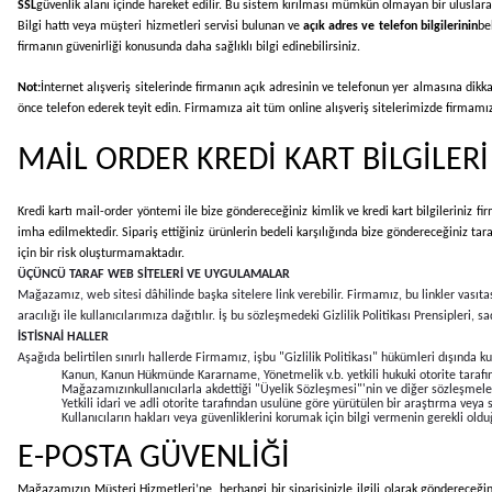
SSL
güvenlik alanı içinde hareket edilir. Bu sistem kırılması mümkün olmayan bir uluslarar
Bilgi hattı veya müşteri hizmetleri servisi bulunan ve
açık adres ve telefon bilgilerinin
be
firmanın güvenirliği konusunda daha sağlıklı bilgi edinebilirsiniz.
Not:
İnternet alışveriş sitelerinde firmanın açık adresinin ve telefonun yer almasına dikk
önce telefon ederek teyit edin. Firmamıza ait tüm online alışveriş sitelerimizde firmamıza 
MAİL ORDER KREDİ KART BİLGİLER
Kredi kartı mail-order yöntemi ile bize göndereceğiniz kimlik ve kredi kart bilgileriniz fi
imha edilmektedir. Sipariş ettiğiniz ürünlerin bedeli karşılığında bize göndereceğiniz ta
için bir risk oluşturmamaktadır.
ÜÇÜNCÜ TARAF WEB SİTELERİ VE UYGULAMALAR
Mağazamız, web sitesi dâhilinde başka sitelere link verebilir. Firmamız, bu linkler vasıtas
aracılığı ile kullanıcılarımıza dağıtılır. İş bu sözleşmedeki Gizlilik Politikası Prensipler
İSTİSNAİ HALLER
Aşağıda belirtilen sınırlı hallerde Firmamız, işbu "Gizlilik Politikası" hükümleri dışında kul
Kanun, Kanun Hükmünde Kararname, Yönetmelik v.b. yetkili hukuki otorite tarafınd
Mağazamızınkullanıcılarla akdettiği "Üyelik Sözleşmesi"'nin ve diğer sözleşmel
Yetkili idari ve adli otorite tarafından usulüne göre yürütülen bir araştırma veya 
Kullanıcıların hakları veya güvenliklerini korumak için bilgi vermenin gerekli oldu
E-POSTA GÜVENLİĞİ
Mağazamızın Müşteri Hizmetleri’ne, herhangi bir siparişinizle ilgili olarak göndereceğini