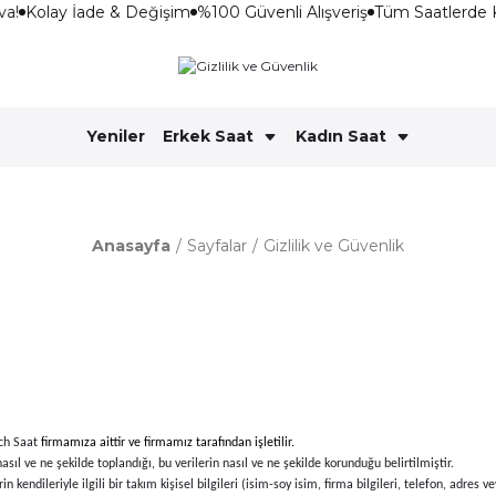
a!
Kolay İade & Değişim
%100 Güvenli Alışveriş
Tüm Saatlerde K
Yeniler
Erkek Saat
Kadın Saat
Anasayfa
Sayfalar
Gizlilik ve Güvenlik
ech Saat
firmamıza aittir ve firmamız tarafından işletilir.
 nasıl ve ne şekilde toplandığı, bu verilerin nasıl ve ne şekilde korunduğu belirtilmiştir.
 kendileriyle ilgili bir takım kişisel bilgileri (isim-soy isim, firma bilgileri, telefon, adres 