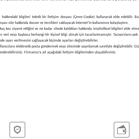
hakkındaki bilgileri teknik bir iletişim dosyası (Çerez-Cookie) kullanarak elde edebilir. B
syası site hakkında durum ve tercihleri saklayarak İnternet'in kullanımını kolaylaştırır.
a, kaç kez ziyaret ettiğini ve ne kadar sitede kaldıkları hakkında istatistiksel bilgileri elde 
an veri veya başkaca herhangi bir kişisel bilgi almak için tasarlanmamıştır. Tarayıcıların pek
de uyarı verilmesini sağlayacak biçimde ayarları değiştirebilirler.
anıcılara elektronik posta göndermek veya sitesinde yayınlamak suretiyle değiştirebilir. Gizlil
derebilirsiniz. Firmamız’a ait aşağıdaki iletişim bilgilerinden ulaşabilirsiniz.