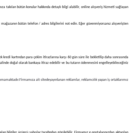
ıza takılan bütün konular hakkında detaylı bilgi alabilir, online alışveriş hizmeti sağlayan
ız mağazanın bütün telefon / adres bilgilerini not edin. Eğer güvenmiyorsanız alışverişten
cek kredi kartından para çekim itirazlarına karşı 60 gün süre ile bekletilip daha sonrasında
halinde doğal olarak bankaya itiraz edebilir ve bu tutarın ödenmesini engelleyebileceğiniz
aşımamaktadır.
Firmamıza ait sitede
yayınlanan reklamlar, reklamcılık yapan iş ortaklarımız
alan bilgiler üçüncü şahıslar tarafından görülebilir. Firmamız e-postalarınızdan aktarılan