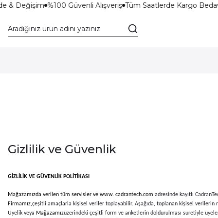
de & Değişim
%100 Güvenli Alışveriş
Tüm Saatlerde Kargo Bedav
Gizlilik ve Güvenlik
GİZLİLİK VE GÜVENLİK POLİTİKASI
Mağazamızda verilen tüm servisler ve www. cadrantech.com
adresinde kayıtlı CadranT
Firmamız,
çeşitli amaçlarla kişisel veriler toplayabilir. Aşağıda, toplanan kişisel verilerin
Üyelik veya
Mağazamız
üzerindeki çeşitli form ve anketlerin doldurulması suretiyle üyelerin