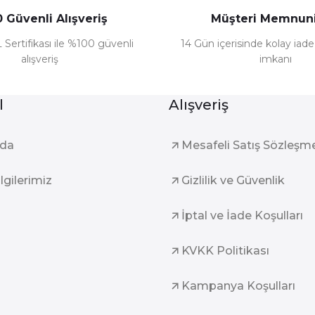
 Güvenli Alışveriş
Müşteri Memnuni
 Sertifikası ile %100 güvenli
14 Gün içerisinde kolay iad
alışveriş
imkanı
l
Alışveriş
zda
Mesafeli Satış Sözleşm
ilgilerimiz
Gizlilik ve Güvenlik
İptal ve İade Koşulları
KVKK Politikası
Kampanya Koşulları