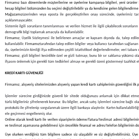
Firmamız bazı dönemlerde müşterilerine ve üyelerine kampanya bilgileri, yeni ürünler ha
hesap bilgileri bölümünden bu seçimi değiştirilebilir ya da kendisine gelen bilgilendirme il
Mağazamız
üzerinden veya eposta ile gerçekleştirilen onay sürecinde, üyelerimiz ta
açıklanmayacaktır.
Sistemle ilgili sorunların tanımlanması ve verilen hizmet ile ilgili çıkabilecek sorunları
demografik bilgi toplamak amacıyla da kullanılabilir.
Firmamız
, Üyelik Sözleşmesi ile belirlenen amaçlar ve kapsam dışında da, talep edilen 
kullanılabilir.
Firmamız
tarafından talep edilen bilgiler veya kullanıcı tarafından sağlanan 
da, üyelerimizin kimliği ifşa edilmeden çeşitli istatistiksel değerlendirmeler, veri tabanı
Firmamız
, gizli bilgileri kesinlikle özel ve gizli tutmayı, bunu bir sır saklama yükümü
ifşasını önlemek için gerekli tüm tedbirleri almayı ve gerekli özeni göstermeyi taahhüt e
KREDİ KARTI GÜVENLİĞİ
Firmamız
, alışveriş sitelerimizden alışveriş yapan kredi kartı sahiplerinin güvenliğini il
İşlemler sürecine girdiğinizde güvenli bir sitede olduğunuzu anlamak için dikkat etmen
türlü bilgileriniz şifrelenerek korunur. Bu bilgiler, ancak satış işlemleri sürecine bağlı ol
protokolü ile şifrelenip sorgulanmak üzere ilgili bankaya ulaştırılır. Kartın kullanılabili
ele geçirmesi engellenmiş olur.
Online olarak kredi kartı ile verilen siparişlerin ödeme/fatura/teslimat adresi bilgilerini
ve teslimat aşamasına gelebilmesi için öncelikle finansal ve adres/telefon bilgilerinin doğ
Üye olurken verdiğiniz tüm bilgilere sadece siz ulaşabilir ve siz değiştirebilirsiniz. Üy