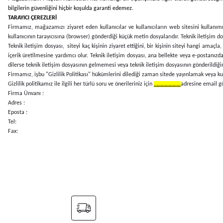
bilgilerin güvenliğini hiçbir koşulda garanti edemez.
TARAYICI ÇEREZLERİ
Firmamız, mağazamızı ziyaret eden kullanıcılar ve kullanıcıların web sitesini kullanımı 
kullanıcının tarayıcısına (browser) gönderdiği küçük metin dosyalarıdır. Teknik iletişim do
Teknik iletişim dosyası, siteyi kaç kişinin ziyaret ettiğini, bir kişinin siteyi hangi amaçl
içerik üretilmesine yardımcı olur. Teknik iletişim dosyası, ana bellekte veya e-postanızd
dilerse teknik iletişim dosyasının gelmemesi veya teknik iletişim dosyasının gönderildiğin
Firmamız, işbu "Gizlilik Politikası" hükümlerini dilediği zaman sitede yayınlamak veya kull
Gizlilik politikamız ile ilgili her türlü soru ve önerileriniz için
………………..
adresine email gön
Firma Ünvanı :
Adres :
Eposta :
Tel:
Fax: