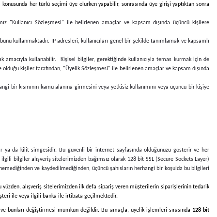
 konusunda her türlü seçimi üye olurken yapabilir, sonrasında üye girişi yaptıktan sonra
ımız "Kullanıcı Sözleşmesi" ile belirlenen amaçlar ve kapsam dışında üçüncü kişilere
 bunu kullanmaktadır. IP adresleri, kullanıcıları genel bir şekilde tanımlamak ve kapsamlı
 amacıyla kullanabilir. Kişisel bilgiler, gerektiğinde kullanıcıyla temas kurmak için de
nde olduğu kişiler tarafından, "Üyelik Sözleşmesi" ile belirlenen amaçlar ve kapsam dışında
hangi bir kısmının kamu alanına girmesini veya yetkisiz kullanımını veya üçüncü bir kişiye
r ya da kilit simgesidir. Bu güvenli bir internet sayfasında olduğunuzu gösterir ve her
le ilgili bilgiler alışveriş sitelerimizden bağımsız olarak 128 bit SSL (Secure Sockets Layer)
ntülenemediğinden ve kaydedilmediğinden, üçüncü şahısların herhangi bir koşulda bu bilgileri
 yüzden, alışveriş sitelerimizden ilk defa sipariş veren müşterilerin siparişlerinin tedarik
ri ile veya ilgili banka ile irtibata geçilmektedir.
ması ve bunları değiştirmesi mümkün değildir. Bu amaçla, üyelik işlemleri sırasında
128 bit