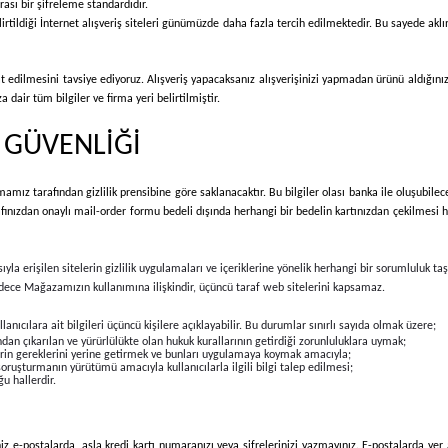
ası bir şifreleme standardıdır.
lirtildiği İnternet alışveriş siteleri günümüzde daha fazla tercih edilmektedir. Bu sayede aklın
at edilmesini tavsiye ediyoruz. Alışveriş yapacaksanız alışverişinizi yapmadan ürünü aldığın
dair tüm bilgiler ve firma yeri belirtilmiştir.
İ GÜVENLİĞİ
rmamız tarafından gizlilik prensibine göre saklanacaktır. Bu bilgiler olası banka ile oluşubile
rafınızdan onaylı mail-order formu bedeli dışında herhangi bir bedelin kartınızdan çekilmesi 
ıyla erişilen sitelerin gizlilik uygulamaları ve içeriklerine yönelik herhangi bir sorumluluk t
i, sadece Mağazamızın kullanımına ilişkindir, üçüncü taraf web sitelerini kapsamaz.
lanıcılara ait bilgileri üçüncü kişilere açıklayabilir. Bu durumlar sınırlı sayıda olmak üzere;
an çıkarılan ve yürürlülükte olan hukuk kurallarının getirdiği zorunluluklara uymak;
erin gereklerini yerine getirmek ve bunları uygulamaya koymak amacıyla;
soruşturmanın yürütümü amacıyla kullanıcılarla ilgili bilgi talep edilmesi;
ğu hallerdir.
z e-postalarda, asla kredi kartı numaranızı veya şifrelerinizi yazmayınız. E-postalarda yer 