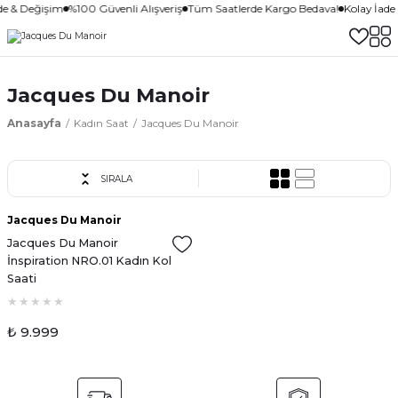
de & Değişim
%100 Güvenli Alışveriş
Tüm Saatlerde Kargo Bedava!
Kolay İade
Jacques Du Manoir
Anasayfa
Kadın Saat
Jacques Du Manoir
SIRALA
Jacques Du Manoir
Jacques Du Manoir
İnspiration NRO.01 Kadın Kol
Saati
₺ 9.999