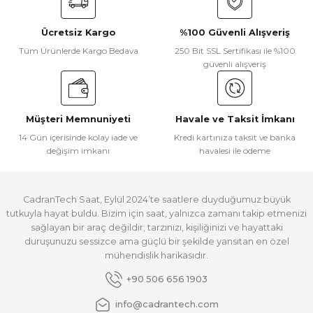
Ücretsiz Kargo
%100 Güvenli Alışveriş
Tüm Ürünlerde Kargo Bedava
250 Bit SSL Sertifikası ile %100
güvenli alışveriş
Müşteri Memnuniyeti
Havale ve Taksit İmkanı
14 Gün içerisinde kolay iade ve
Kredi kartınıza taksit ve banka
değişim imkanı
havalesi ile ödeme
CadranTech Saat, Eylül 2024’te saatlere duyduğumuz büyük
tutkuyla hayat buldu. Bizim için saat, yalnızca zamanı takip etmenizi
sağlayan bir araç değildir; tarzınızı, kişiliğinizi ve hayattaki
duruşunuzu sessizce ama güçlü bir şekilde yansıtan en özel
mühendislik harikasıdır.
+90 506 656 1903
info@cadrantech.com