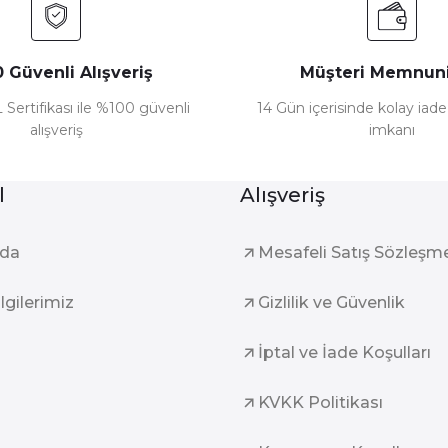
 Güvenli Alışveriş
Müşteri Memnuni
 Sertifikası ile %100 güvenli
14 Gün içerisinde kolay iad
alışveriş
imkanı
l
Alışveriş
zda
Mesafeli Satış Sözleşm
ilgilerimiz
Gizlilik ve Güvenlik
İptal ve İade Koşulları
KVKK Politikası