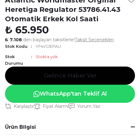
Atlantic Worldmaster Orginal
Heretiga Regulator 53786.41.43
Otomatik Erkek Kol Saati
₺ 65.950
₺ 7.108
den başlayan taksitlerle!
Taksit Seçenekleri
Stok Kodu
YF4VG1EPAU
Stok
Stokta yok
Durumu
Gelince Haber Ver
WhatsApp'tan Teklif Al
Karşılaştır
Fiyat Alarmı
Yorum Yaz
Ürün Bilgisi