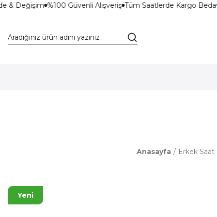
de & Değişim
%100 Güvenli Alışveriş
Tüm Saatlerde Kargo Bedav
Anasayfa
Erkek Saat
Yeni