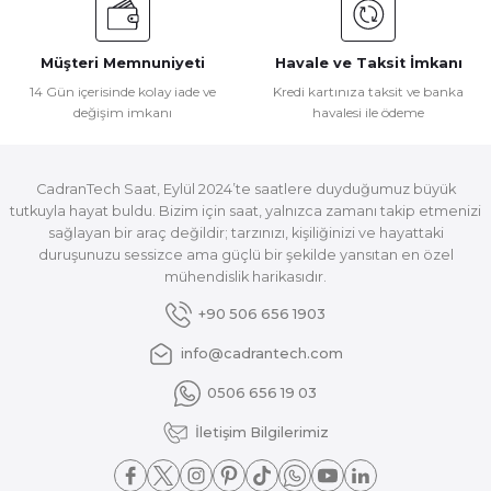
Müşteri Memnuniyeti
Havale ve Taksit İmkanı
14 Gün içerisinde kolay iade ve
Kredi kartınıza taksit ve banka
değişim imkanı
havalesi ile ödeme
CadranTech Saat, Eylül 2024’te saatlere duyduğumuz büyük
tutkuyla hayat buldu. Bizim için saat, yalnızca zamanı takip etmenizi
sağlayan bir araç değildir; tarzınızı, kişiliğinizi ve hayattaki
duruşunuzu sessizce ama güçlü bir şekilde yansıtan en özel
mühendislik harikasıdır.
+90 506 656 1903
info@cadrantech.com
0506 656 19 03
İletişim Bilgilerimiz