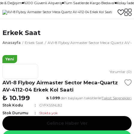
ade & Değişim
%100 Güvenli Alışveriş
Tüm Saatlerde Kargo Bedava!
Kolay İad
Erkek Saat
Anasayfa
Erkek Saat
AVI-8 Flyboy Airmaster Sector Meca-Quartz AV-41
Yeni
Yorumlar (0)
AVI-8 Flyboy Airmaster Sector Meca-Quartz
AV-4112-04 Erkek Kol Saati
₺ 10.199
₺ 1.099
den başlayan taksitlerle!
Taksit Seçenekleri
Stok Kodu
GYFXSSNL82
Stok Durumu
Stokta yok
Gelince Haber Ver