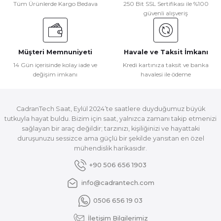
Tüm Ürünlerde Kargo Bedava
250 Bit SSL Sertifikası ile %100
güvenli alışveriş
Müşteri Memnuniyeti
Havale ve Taksit İmkanı
14 Gün içerisinde kolay iade ve
Kredi kartınıza taksit ve banka
değişim imkanı
havalesi ile ödeme
CadranTech Saat, Eylül 2024’te saatlere duyduğumuz büyük
tutkuyla hayat buldu. Bizim için saat, yalnızca zamanı takip etmenizi
sağlayan bir araç değildir; tarzınızı, kişiliğinizi ve hayattaki
duruşunuzu sessizce ama güçlü bir şekilde yansıtan en özel
mühendislik harikasıdır.
+90 506 656 1903
info@cadrantech.com
0506 656 19 03
İletişim Bilgilerimiz