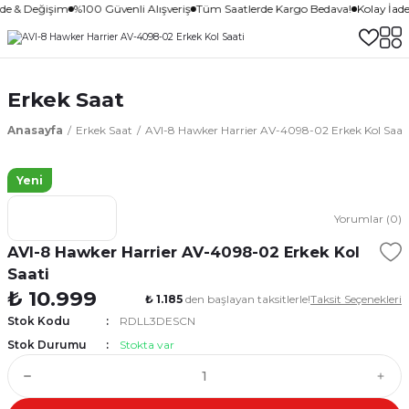
ade & Değişim
%100 Güvenli Alışveriş
Tüm Saatlerde Kargo Bedava!
Kolay İad
Erkek Saat
Anasayfa
Erkek Saat
AVI-8 Hawker Harrier AV-4098-02 Erkek Kol Saat
Yeni
Yorumlar (0)
AVI-8 Hawker Harrier AV-4098-02 Erkek Kol
Saati
₺ 10.999
₺ 1.185
den başlayan taksitlerle!
Taksit Seçenekleri
Stok Kodu
RDLL3DESCN
Stok Durumu
Stokta var