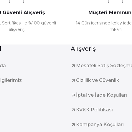
 Güvenli Alışveriş
Müşteri Memnuni
 Sertifikası ile %100 güvenli
14 Gün içerisinde kolay iad
alışveriş
imkanı
l
Alışveriş
zda
Mesafeli Satış Sözleşm
ilgilerimiz
Gizlilik ve Güvenlik
İptal ve İade Koşulları
KVKK Politikası
Kampanya Koşulları