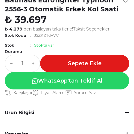
Bauhaus Eurofighter Typhoon
2556-3 Otomatik Erkek Kol Saati
₺ 39.697
₺ 4.279
den başlayan taksitlerle!
Taksit Seçenekleri
Stok Kodu
J5ZKZ1NHVV
Stok
Stokta var
Durumu
Sepete Ekle
WhatsApp'tan Teklif Al
Karşılaştır
Fiyat Alarmı
Yorum Yaz
Ürün Bilgisi