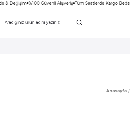
de & Değişim
%100 Güvenli Alışveriş
Tüm Saatlerde Kargo Bedav
Anasayfa