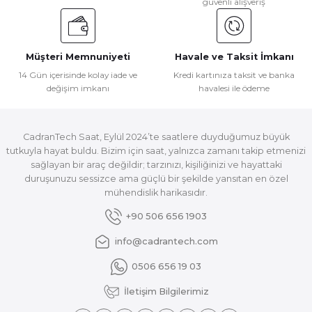
güvenli alışveriş
Müşteri Memnuniyeti
Havale ve Taksit İmkanı
14 Gün içerisinde kolay iade ve
Kredi kartınıza taksit ve banka
değişim imkanı
havalesi ile ödeme
CadranTech Saat, Eylül 2024’te saatlere duyduğumuz büyük
tutkuyla hayat buldu. Bizim için saat, yalnızca zamanı takip etmenizi
sağlayan bir araç değildir; tarzınızı, kişiliğinizi ve hayattaki
duruşunuzu sessizce ama güçlü bir şekilde yansıtan en özel
mühendislik harikasıdır.
+90 506 656 1903
info@cadrantech.com
0506 656 19 03
İletişim Bilgilerimiz