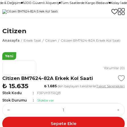
ade & Değişim
%100 Güvenli Alışveriş
Tüm Saatlerde Kargo Bedava!
Kolay İad
Citizen
Anasayfa
Erkek Saat
Citizen
Citizen BM7624-82A Erkek Kol Saati
Yeni
Yorumlar (0)
Citizen BM7624-82A Erkek Kol Saati
₺ 15.635
₺ 1.685
den başlayan taksitlerle!
Taksit Seçenekleri
Stok Kodu
F3PVH3TRQB
Stok Durumu
Stokta var
Sepete Ekle