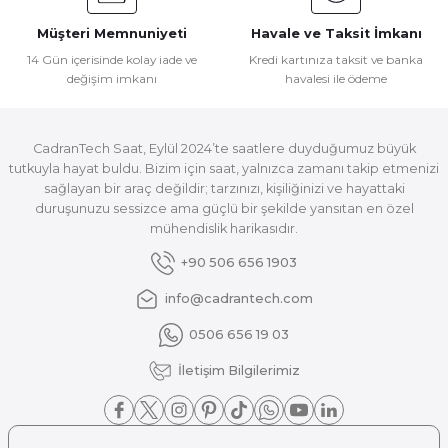
Müşteri Memnuniyeti
Havale ve Taksit İmkanı
14 Gün içerisinde kolay iade ve
Kredi kartınıza taksit ve banka
değişim imkanı
havalesi ile ödeme
CadranTech Saat, Eylül 2024’te saatlere duyduğumuz büyük
tutkuyla hayat buldu. Bizim için saat, yalnızca zamanı takip etmenizi
sağlayan bir araç değildir; tarzınızı, kişiliğinizi ve hayattaki
duruşunuzu sessizce ama güçlü bir şekilde yansıtan en özel
mühendislik harikasıdır.
+90 506 656 1903
info@cadrantech.com
0506 656 19 03
İletişim Bilgilerimiz