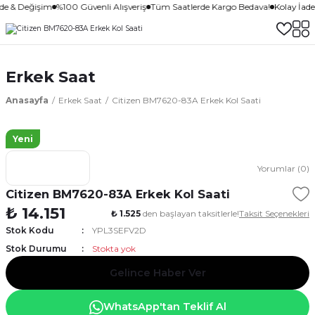
ade & Değişim
%100 Güvenli Alışveriş
Tüm Saatlerde Kargo Bedava!
Kolay İad
Erkek Saat
Anasayfa
Erkek Saat
Citizen BM7620-83A Erkek Kol Saati
Yeni
Yorumlar (0)
Citizen BM7620-83A Erkek Kol Saati
₺ 14.151
₺ 1.525
den başlayan taksitlerle!
Taksit Seçenekleri
Stok Kodu
YPL3SEFV2D
Stok Durumu
Stokta yok
Gelince Haber Ver
WhatsApp'tan Teklif Al