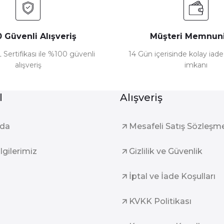
 Güvenli Alışveriş
Müşteri Memnuni
 Sertifikası ile %100 güvenli
14 Gün içerisinde kolay iad
alışveriş
imkanı
l
Alışveriş
zda
Mesafeli Satış Sözleşm
ilgilerimiz
Gizlilik ve Güvenlik
İptal ve İade Koşulları
KVKK Politikası