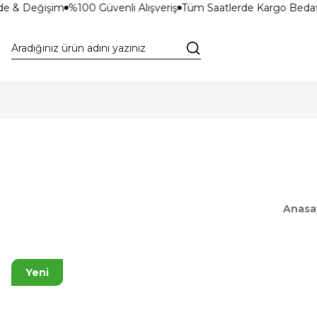
de & Değişim
%100 Güvenli Alışveriş
Tüm Saatlerde Kargo Bedav
Anasa
Yeni