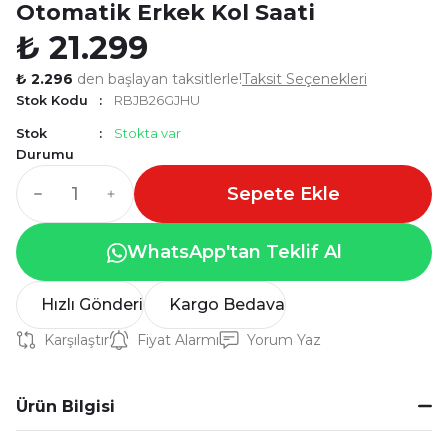
Otomatik Erkek Kol Saati
₺ 21.299
₺ 2.296
den başlayan taksitlerle!
Taksit Seçenekleri
Stok Kodu
RBJB26GJHU
Stok
Stokta var
Durumu
Sepete Ekle
WhatsApp'tan Teklif Al
Hızlı Gönderi
Kargo Bedava
Karşılaştır
Fiyat Alarmı
Yorum Yaz
Ürün Bilgisi