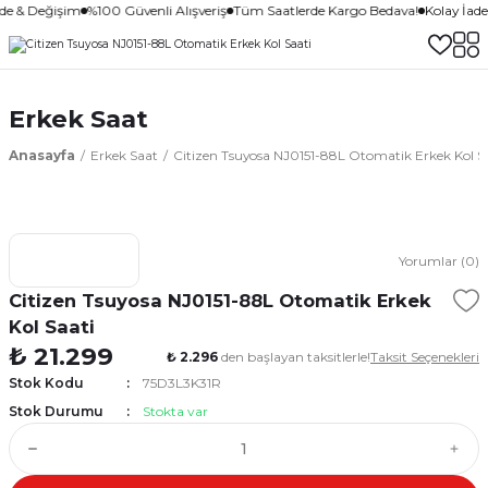
ade & Değişim
%100 Güvenli Alışveriş
Tüm Saatlerde Kargo Bedava!
Kolay İad
Erkek Saat
Anasayfa
Erkek Saat
Citizen Tsuyosa NJ0151-88L Otomatik Erkek Kol S
Yorumlar (0)
Citizen Tsuyosa NJ0151-88L Otomatik Erkek
Kol Saati
₺ 21.299
₺ 2.296
den başlayan taksitlerle!
Taksit Seçenekleri
Stok Kodu
75D3L3K31R
Stok Durumu
Stokta var