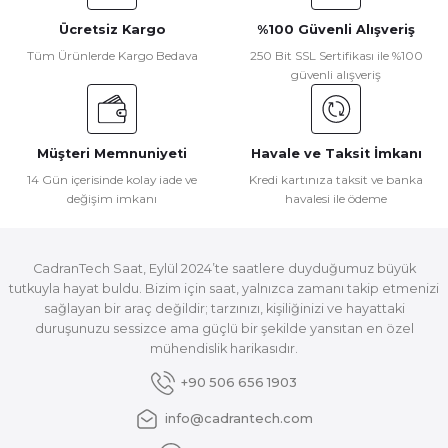
Ücretsiz Kargo
%100 Güvenli Alışveriş
Tüm Ürünlerde Kargo Bedava
250 Bit SSL Sertifikası ile %100
güvenli alışveriş
Müşteri Memnuniyeti
Havale ve Taksit İmkanı
14 Gün içerisinde kolay iade ve
Kredi kartınıza taksit ve banka
değişim imkanı
havalesi ile ödeme
CadranTech Saat, Eylül 2024’te saatlere duyduğumuz büyük
tutkuyla hayat buldu. Bizim için saat, yalnızca zamanı takip etmenizi
sağlayan bir araç değildir; tarzınızı, kişiliğinizi ve hayattaki
duruşunuzu sessizce ama güçlü bir şekilde yansıtan en özel
mühendislik harikasıdır.
+90 506 656 1903
info@cadrantech.com