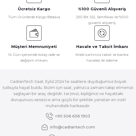
Ücretsiz Kargo
%100 Güvenli Alışveriş
Tüm Ürünlerde Kargo Bedava
250 Bit SSL Sertifikası ile %100
güvenli alışveriş
Müşteri Memnuniyeti
Havale ve Taksit İmkanı
14 Gün içerisinde kolay iade ve
Kredi kartınıza taksit ve banka
değişim imkanı
havalesi ile ödeme
CadranTech Saat, Eylül 2024’te saatlere duyduğumuz büyük
tutkuyla hayat buldu. Bizim için saat, yalnızca zamanı takip etmenizi
sağlayan bir araç değildir; tarzınızı, kişiliğinizi ve hayattaki
duruşunuzu sessizce ama güçlü bir şekilde yansıtan en özel
mühendislik harikasıdır.
+90 506 656 1903
info@cadrantech.com