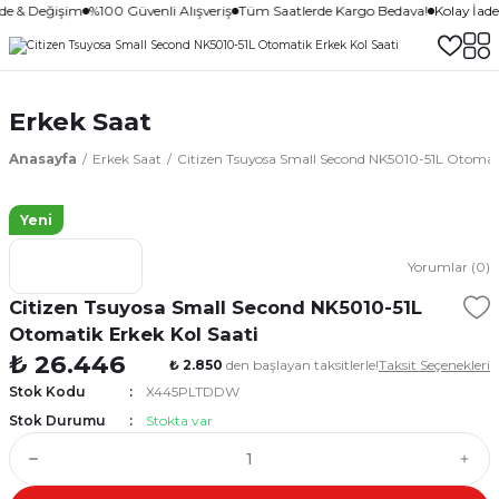
ade & Değişim
%100 Güvenli Alışveriş
Tüm Saatlerde Kargo Bedava!
Kolay İad
Erkek Saat
Anasayfa
Erkek Saat
Citizen Tsuyosa Small Second NK5010-51L Otomati
Yeni
Yorumlar (0)
Citizen Tsuyosa Small Second NK5010-51L
Otomatik Erkek Kol Saati
₺ 26.446
₺ 2.850
den başlayan taksitlerle!
Taksit Seçenekleri
Stok Kodu
X445PLTDDW
Stok Durumu
Stokta var