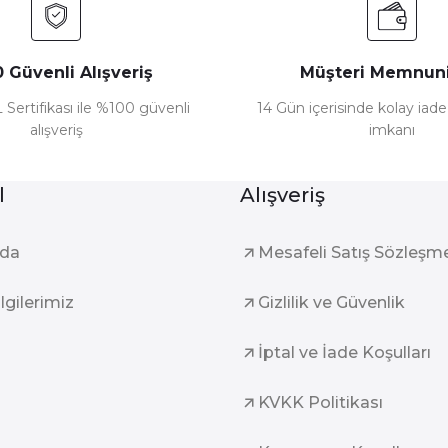
 Güvenli Alışveriş
Müşteri Memnuni
 Sertifikası ile %100 güvenli
14 Gün içerisinde kolay iad
alışveriş
imkanı
l
Alışveriş
zda
Mesafeli Satış Sözleşm
ilgilerimiz
Gizlilik ve Güvenlik
İptal ve İade Koşulları
KVKK Politikası