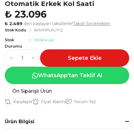
Otomatik Erkek Kol Saati
₺ 23.096
₺ 2.489
den başlayan taksitlerle!
Taksit Seçenekleri
Stok Kodu
8HVMPLAUYQ
Stok
Stokta var
Durumu
Sepete Ekle
WhatsApp'tan Teklif Al
Ön Siparişli Ürün
Karşılaştır
Fiyat Alarmı
Yorum Yaz
Ürün Bilgisi