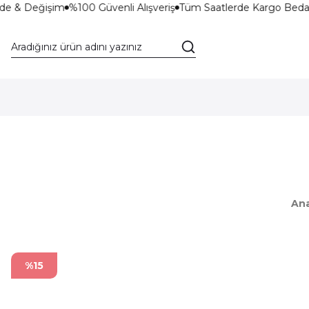
de & Değişim
%100 Güvenli Alışveriş
Tüm Saatlerde Kargo Bedav
An
%15