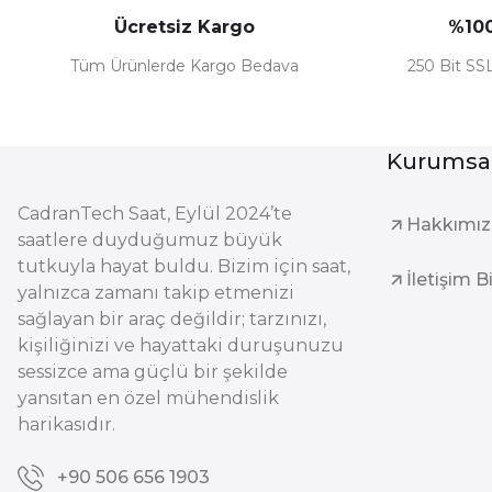
Ücretsiz Kargo
%100
Tüm Ürünlerde Kargo Bedava
250 Bit SSL
Kurumsa
CadranTech Saat, Eylül 2024’te
Hakkımı
saatlere duyduğumuz büyük
tutkuyla hayat buldu. Bizim için saat,
İletişim B
yalnızca zamanı takip etmenizi
sağlayan bir araç değildir; tarzınızı,
kişiliğinizi ve hayattaki duruşunuzu
sessizce ama güçlü bir şekilde
yansıtan en özel mühendislik
harikasıdır.
+90 506 656 1903