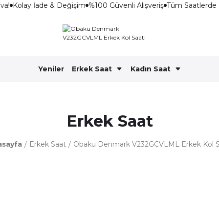
a!
Kolay İade & Değişim
%100 Güvenli Alışveriş
Tüm Saatlerde 
Yeniler
Erkek Saat
Kadın Saat
Erkek Saat
asayfa
Erkek Saat
Obaku Denmark V232GCVLML Erkek Kol S