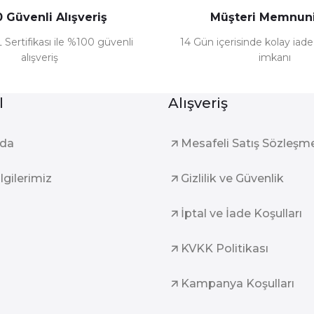
 Güvenli Alışveriş
Müşteri Memnuni
 Sertifikası ile %100 güvenli
14 Gün içerisinde kolay iad
alışveriş
imkanı
l
Alışveriş
zda
Mesafeli Satış Sözleşm
ilgilerimiz
Gizlilik ve Güvenlik
İptal ve İade Koşulları
KVKK Politikası
Kampanya Koşulları