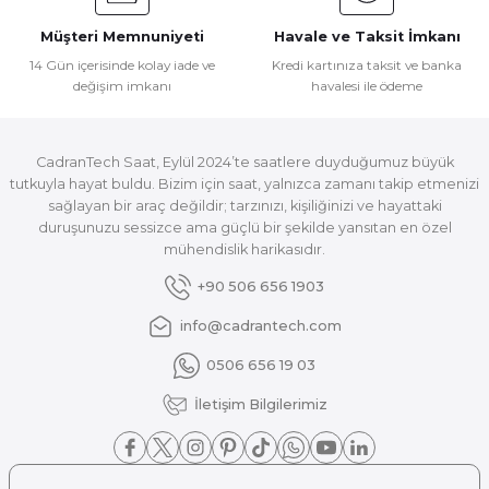
Müşteri Memnuniyeti
Havale ve Taksit İmkanı
14 Gün içerisinde kolay iade ve
Kredi kartınıza taksit ve banka
değişim imkanı
havalesi ile ödeme
CadranTech Saat, Eylül 2024’te saatlere duyduğumuz büyük
tutkuyla hayat buldu. Bizim için saat, yalnızca zamanı takip etmenizi
sağlayan bir araç değildir; tarzınızı, kişiliğinizi ve hayattaki
duruşunuzu sessizce ama güçlü bir şekilde yansıtan en özel
mühendislik harikasıdır.
+90 506 656 1903
info@cadrantech.com
0506 656 19 03
İletişim Bilgilerimiz