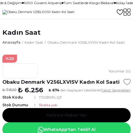
ade & Değişim
%100 Güvenli Alışveriş
Tüm Saatlerde Kargo Bedava!
Kolay İad
Kadın Saat
Anasayfa
Kadın Saat
Obaku Denmark V256LXVISV Kadın Kol Saati
%20
Yorumlar (0)
Obaku Denmark V256LXVISV Kadın Kol Saati
₺ 6.256
₺ 7.820
₺ 674
den başlayan taksitlerle!
Taksit Seçenekleri
Stok Kodu
7JSJBXRLQ3
Stok Durumu
Stokta yok
Gelince Haber Ver
WhatsApp'tan Teklif Al