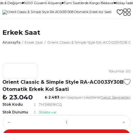
ade & Değişim
%100 Güvenli Alışveriş
Tüm Saatlerde Kargo Bedava!
Kolay İad
Erkek Saat
Anasayfa
Erkek Saat
Orient Classic & Simple Style RA-AC0033Y30B Ot
Yorumlar (0)
Orient Classic & Simple Style RA-AC0033Y30B
Otomatik Erkek Kol Saati
₺ 23.040
₺ 2.483
den başlayan taksitlerle!
Taksit Seçenekleri
Stok Kodu
7MJX851KCQ
Stok Durumu
Stokta var