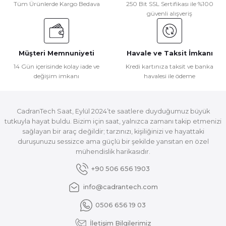
Tüm Ürünlerde Kargo Bedava
250 Bit SSL Sertifikası ile %100
güvenli alışveriş
Müşteri Memnuniyeti
Havale ve Taksit İmkanı
14 Gün içerisinde kolay iade ve
Kredi kartınıza taksit ve banka
değişim imkanı
havalesi ile ödeme
CadranTech Saat, Eylül 2024’te saatlere duyduğumuz büyük
tutkuyla hayat buldu. Bizim için saat, yalnızca zamanı takip etmenizi
sağlayan bir araç değildir; tarzınızı, kişiliğinizi ve hayattaki
duruşunuzu sessizce ama güçlü bir şekilde yansıtan en özel
mühendislik harikasıdır.
+90 506 656 1903
info@cadrantech.com
0506 656 19 03
İletişim Bilgilerimiz