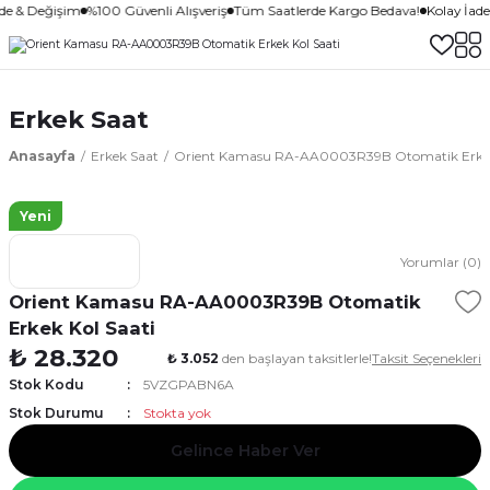
ade & Değişim
%100 Güvenli Alışveriş
Tüm Saatlerde Kargo Bedava!
Kolay İad
Erkek Saat
Anasayfa
Erkek Saat
Orient Kamasu RA-AA0003R39B Otomatik Erkek 
Yeni
Yorumlar (0)
Orient Kamasu RA-AA0003R39B Otomatik
Erkek Kol Saati
₺ 28.320
₺ 3.052
den başlayan taksitlerle!
Taksit Seçenekleri
Stok Kodu
5VZGPABN6A
Stok Durumu
Stokta yok
Gelince Haber Ver