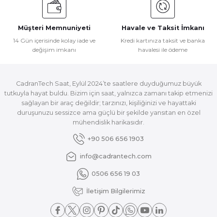
Müşteri Memnuniyeti
Havale ve Taksit İmkanı
14 Gün içerisinde kolay iade ve
Kredi kartınıza taksit ve banka
değişim imkanı
havalesi ile ödeme
CadranTech Saat, Eylül 2024’te saatlere duyduğumuz büyük
tutkuyla hayat buldu. Bizim için saat, yalnızca zamanı takip etmenizi
sağlayan bir araç değildir; tarzınızı, kişiliğinizi ve hayattaki
duruşunuzu sessizce ama güçlü bir şekilde yansıtan en özel
mühendislik harikasıdır.
+90 506 656 1903
info@cadrantech.com
0506 656 19 03
İletişim Bilgilerimiz