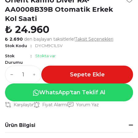
Orient Kanno Diver RA-
AA0008B39B Otomatik Erkek
Kol Saati
₺ 24.960
₺ 2.690
den başlayan taksitlerle!
Taksit Seçenekleri
Stok Kodu
DYCM9C1LSV
Stok
Stokta var
Durumu
Sepete Ekle
WhatsApp'tan Teklif Al
Karşılaştır
Fiyat Alarmı
Yorum Yaz
Ürün Bilgisi