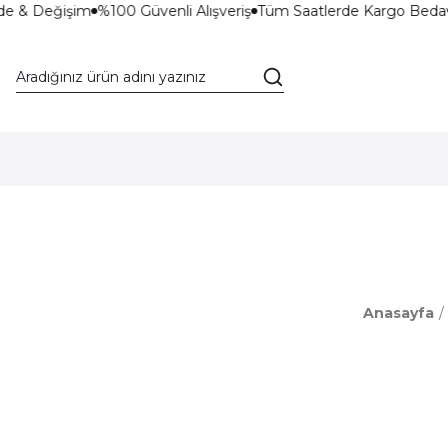
de & Değişim
%100 Güvenli Alışveriş
Tüm Saatlerde Kargo Bedav
Anasayfa