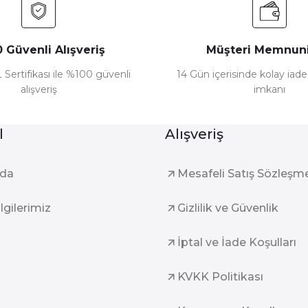
 Güvenli Alışveriş
Müşteri Memnuni
 Sertifikası ile %100 güvenli
14 Gün içerisinde kolay iad
alışveriş
imkanı
l
Alışveriş
zda
Mesafeli Satış Sözleşm
ilgilerimiz
Gizlilik ve Güvenlik
İptal ve İade Koşulları
KVKK Politikası