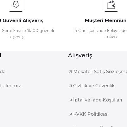
 Güvenli Alışveriş
Müşteri Memnuni
 Sertifikası ile %100 güvenli
14 Gün içerisinde kolay iad
alışveriş
imkanı
l
Alışveriş
zda
Mesafeli Satış Sözleşm
ilgilerimiz
Gizlilik ve Güvenlik
İptal ve İade Koşulları
KVKK Politikası