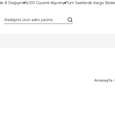
de & Değişim
%100 Güvenli Alışveriş
Tüm Saatlerde Kargo Bedav
Anasayfa