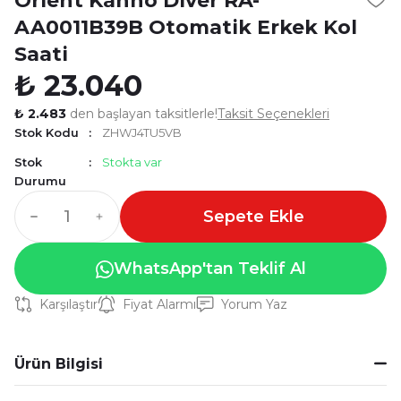
Orient Kanno Diver RA-
AA0011B39B Otomatik Erkek Kol
Saati
₺ 23.040
₺ 2.483
den başlayan taksitlerle!
Taksit Seçenekleri
Stok Kodu
ZHWJ4TU5VB
Stok
Stokta var
Durumu
Sepete Ekle
WhatsApp'tan Teklif Al
Karşılaştır
Fiyat Alarmı
Yorum Yaz
Ürün Bilgisi