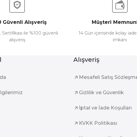
 Güvenli Alışveriş
Müşteri Memnuni
 Sertifikası ile %100 güvenli
14 Gün içerisinde kolay iad
alışveriş
imkanı
l
Alışveriş
zda
Mesafeli Satış Sözleşm
ilgilerimiz
Gizlilik ve Güvenlik
İptal ve İade Koşulları
KVKK Politikası