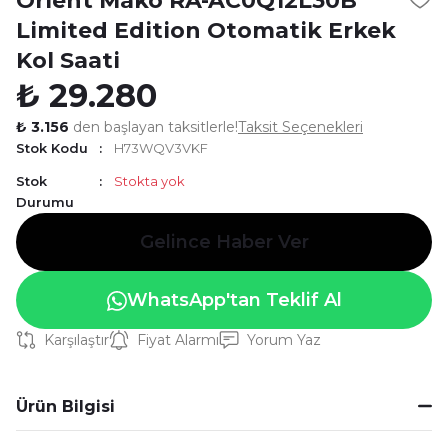
Orient Mako RA-AC0Q12L30B
Limited Edition Otomatik Erkek
Kol Saati
₺ 29.280
₺ 3.156
den başlayan taksitlerle!
Taksit Seçenekleri
Stok Kodu
H73WQV3VKF
Stok
Stokta yok
Durumu
Gelince Haber Ver
WhatsApp'tan Teklif Al
Karşılaştır
Fiyat Alarmı
Yorum Yaz
Ürün Bilgisi