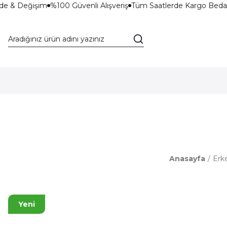
de & Değişim
%100 Güvenli Alışveriş
Tüm Saatlerde Kargo Bedav
Anasayfa
Erk
Yeni