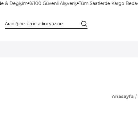
de & Değişim
%100 Güvenli Alışveriş
Tüm Saatlerde Kargo Bedav
Anasayfa