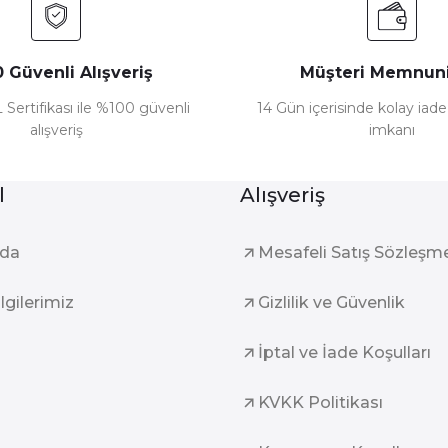
 Güvenli Alışveriş
Müşteri Memnuni
 Sertifikası ile %100 güvenli
14 Gün içerisinde kolay iad
alışveriş
imkanı
l
Alışveriş
zda
Mesafeli Satış Sözleşm
ilgilerimiz
Gizlilik ve Güvenlik
İptal ve İade Koşulları
KVKK Politikası