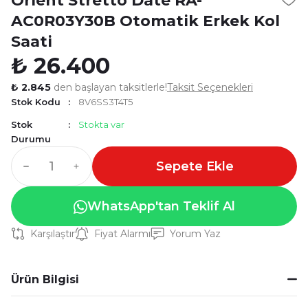
Orient Stretto Date RA-
AC0R03Y30B Otomatik Erkek Kol
Saati
₺ 26.400
₺ 2.845
den başlayan taksitlerle!
Taksit Seçenekleri
Stok Kodu
8V6SS3T4T5
Stok
Stokta var
Durumu
Sepete Ekle
WhatsApp'tan Teklif Al
Karşılaştır
Fiyat Alarmı
Yorum Yaz
Ürün Bilgisi