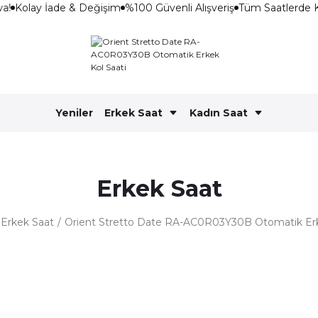
a!
Kolay İade & Değişim
%100 Güvenli Alışveriş
Tüm Saatlerde K
Yeniler
Erkek Saat
Kadın Saat
Erkek Saat
Erkek Saat
Orient Stretto Date RA-AC0R03Y30B Otomatik Erk