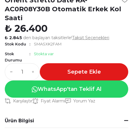
Orient Stretto Date RA-
AC0R08Y30B Otomatik Erkek Kol
Saati
₺ 26.400
₺ 2.845
den başlayan taksitlerle!
Taksit Seçenekleri
Stok Kodu
SMASXK2FAM
Stok
Stokta var
Durumu
Sepete Ekle
WhatsApp'tan Teklif Al
Karşılaştır
Fiyat Alarmı
Yorum Yaz
Ürün Bilgisi