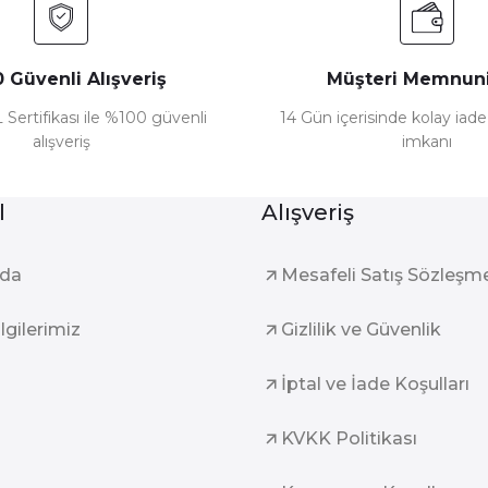
 Güvenli Alışveriş
Müşteri Memnuni
 Sertifikası ile %100 güvenli
14 Gün içerisinde kolay iad
alışveriş
imkanı
l
Alışveriş
zda
Mesafeli Satış Sözleşm
ilgilerimiz
Gizlilik ve Güvenlik
İptal ve İade Koşulları
KVKK Politikası