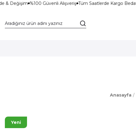
de & Değişim
%100 Güvenli Alışveriş
Tüm Saatlerde Kargo Bedav
Anasayfa
Yeni