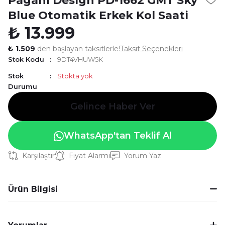
Pagani Design PD-1662 GMT Sky
Blue Otomatik Erkek Kol Saati
₺ 13.999
₺ 1.509
den başlayan taksitlerle!
Taksit Seçenekleri
Stok Kodu
9DT4VHUW5K
Stok
Stokta yok
Durumu
Gelince Haber Ver
WhatsApp'tan Teklif Al
Karşılaştır
Fiyat Alarmı
Yorum Yaz
Ürün Bilgisi