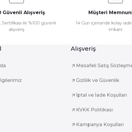
 Güvenli Alışveriş
Müşteri Memnuni
 Sertifikası ile %100 güvenli
14 Gün içerisinde kolay iad
alışveriş
imkanı
l
Alışveriş
zda
Mesafeli Satış Sözleşm
ilgilerimiz
Gizlilik ve Güvenlik
İptal ve İade Koşulları
KVKK Politikası
Kampanya Koşulları