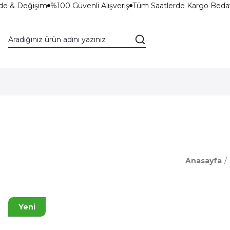
de & Değişim
%100 Güvenli Alışveriş
Tüm Saatlerde Kargo Bedav
Anasayfa
Yeni