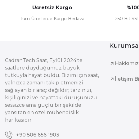
Ücretsiz Kargo
%100
Tüm Ürünlerde Kargo Bedava
250 Bit SSL
Kurumsa
CadranTech Saat, Eylül 2024’te
Hakkımı
saatlere duyduğumuz büyük
tutkuyla hayat buldu. Bizim için saat,
İletişim B
yalnızca zamanı takip etmenizi
sağlayan bir araç değildir; tarzınızı,
kişiliğinizi ve hayattaki duruşunuzu
sessizce ama güçlü bir şekilde
yansıtan en özel mühendislik
harikasıdır.
+90 506 656 1903