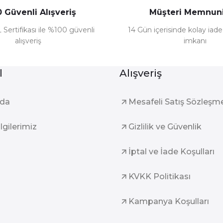
 Güvenli Alışveriş
Müşteri Memnuni
 Sertifikası ile %100 güvenli
14 Gün içerisinde kolay iad
alışveriş
imkanı
l
Alışveriş
zda
Mesafeli Satış Sözleşm
ilgilerimiz
Gizlilik ve Güvenlik
İptal ve İade Koşulları
KVKK Politikası
Kampanya Koşulları