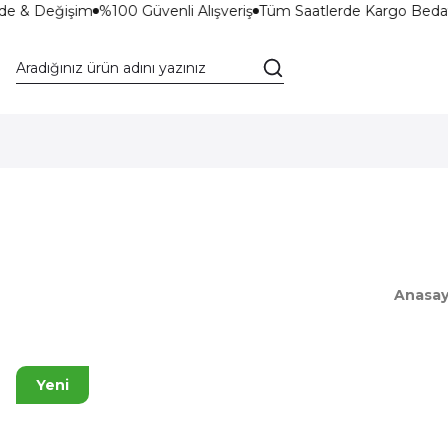
de & Değişim
%100 Güvenli Alışveriş
Tüm Saatlerde Kargo Bedav
Anasay
Yeni