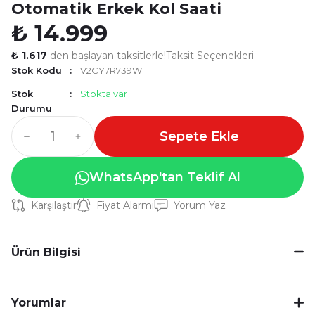
Otomatik Erkek Kol Saati
₺ 14.999
₺ 1.617
den başlayan taksitlerle!
Taksit Seçenekleri
Stok Kodu
V2CY7R739W
Stok
Stokta var
Durumu
Sepete Ekle
WhatsApp'tan Teklif Al
Karşılaştır
Fiyat Alarmı
Yorum Yaz
Ürün Bilgisi
Yorumlar