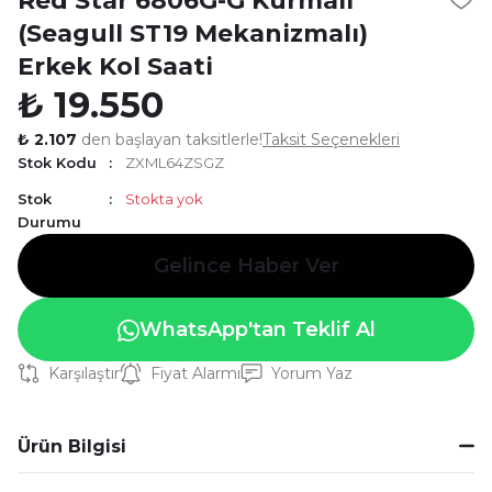
Red Star 6806G-G Kurmalı
(Seagull ST19 Mekanizmalı)
Erkek Kol Saati
₺ 19.550
₺ 2.107
den başlayan taksitlerle!
Taksit Seçenekleri
Stok Kodu
ZXML64ZSGZ
Stok
Stokta yok
Durumu
Gelince Haber Ver
WhatsApp'tan Teklif Al
Karşılaştır
Fiyat Alarmı
Yorum Yaz
Ürün Bilgisi