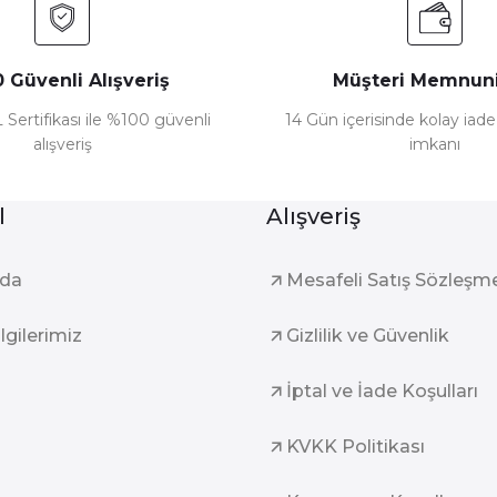
 Güvenli Alışveriş
Müşteri Memnuni
 Sertifikası ile %100 güvenli
14 Gün içerisinde kolay iad
alışveriş
imkanı
l
Alışveriş
zda
Mesafeli Satış Sözleşm
ilgilerimiz
Gizlilik ve Güvenlik
İptal ve İade Koşulları
KVKK Politikası