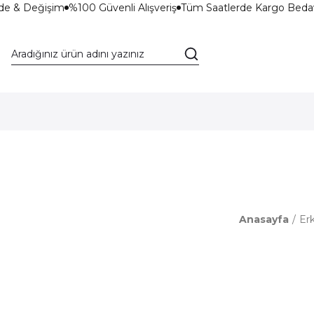
de & Değişim
%100 Güvenli Alışveriş
Tüm Saatlerde Kargo Bedav
Anasayfa
Er