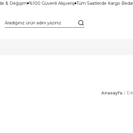
de & Değişim
%100 Güvenli Alışveriş
Tüm Saatlerde Kargo Bedav
Anasayfa
Er