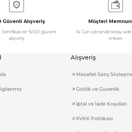
 Güvenli Alışveriş
Müşteri Memnuni
 Sertifikası ile %100 güvenli
14 Gün içerisinde kolay iad
alışveriş
imkanı
l
Alışveriş
zda
Mesafeli Satış Sözleşm
ilgilerimiz
Gizlilik ve Güvenlik
İptal ve İade Koşulları
KVKK Politikası