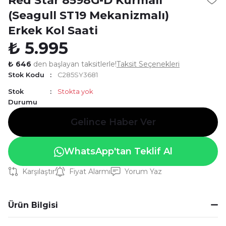
Red Star 8598G-D Kurmalı
(Seagull ST19 Mekanizmalı)
Erkek Kol Saati
₺ 5.995
₺ 646
den başlayan taksitlerle!
Taksit Seçenekleri
Stok Kodu
C285SY3681
Stok
Stokta yok
Durumu
Gelince Haber Ver
WhatsApp'tan Teklif Al
Karşılaştır
Fiyat Alarmı
Yorum Yaz
Ürün Bilgisi