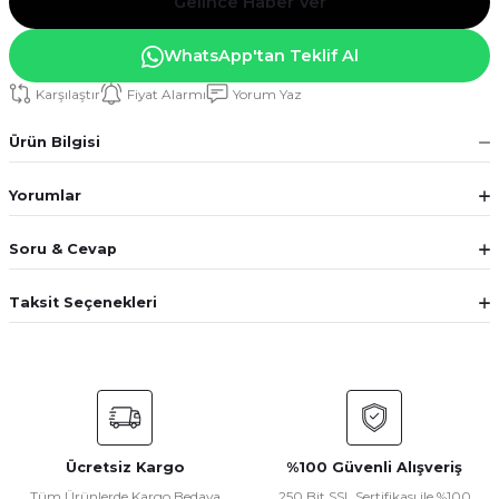
Gelince Haber Ver
WhatsApp'tan Teklif Al
Karşılaştır
Fiyat Alarmı
Yorum Yaz
Ürün Bilgisi
Yorumlar
Soru & Cevap
Taksit Seçenekleri
Ücretsiz Kargo
%100 Güvenli Alışveriş
Tüm Ürünlerde Kargo Bedava
250 Bit SSL Sertifikası ile %100