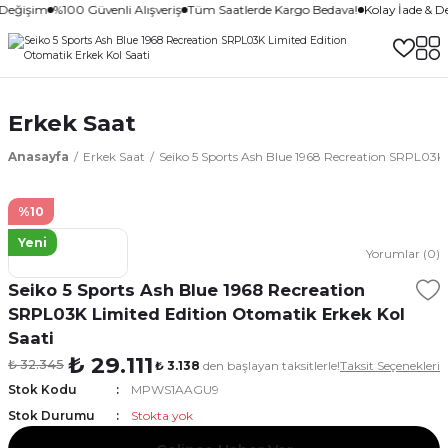
 Değişim
%100 Güvenli Alışveriş
Tüm Saatlerde Kargo Bedava!
Kolay İade & D
Erkek Saat
Anasayfa
Erkek Saat
Seiko 5 Sports Ash Blue 1968 Recreation SRPL03K 
%10
Yeni
Yorumlar (0)
Seiko 5 Sports Ash Blue 1968 Recreation
SRPL03K Limited Edition Otomatik Erkek Kol
Saati
₺ 29.111
₺ 32.345
₺ 3.138
den başlayan taksitlerle!
Taksit Seçenekleri
Stok Kodu
MPWS1AAGU9
Stok Durumu
Stokta yok