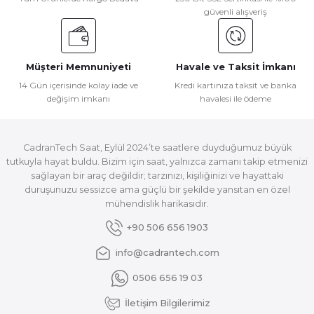
güvenli alışveriş
Müşteri Memnuniyeti
Havale ve Taksit İmkanı
14 Gün içerisinde kolay iade ve
Kredi kartınıza taksit ve banka
değişim imkanı
havalesi ile ödeme
CadranTech Saat, Eylül 2024’te saatlere duyduğumuz büyük
tutkuyla hayat buldu. Bizim için saat, yalnızca zamanı takip etmenizi
sağlayan bir araç değildir; tarzınızı, kişiliğinizi ve hayattaki
duruşunuzu sessizce ama güçlü bir şekilde yansıtan en özel
mühendislik harikasıdır.
+90 506 656 1903
info@cadrantech.com
0506 656 19 03
İletişim Bilgilerimiz