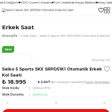
ade & Değişim
%100 Güvenli Alışveriş
Tüm Saatlerde Kargo Bedava!
Kolay İad
Erkek Saat
Anasayfa
Erkek Saat
Seiko 5 Sports SKX SRPD51K1 Otomatik Erkek Kol 
Yeni
Yorumlar (0)
Seiko 5 Sports SKX SRPD51K1 Otomatik Erkek
Kol Saati
₺ 18.995
₺ 2.047
den başlayan taksitlerle!
Taksit Seçenekleri
Stok Kodu
VFPAAV1T1C
Stok Durumu
Stokta var