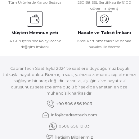
Tüm Ürünlerde Kargo Bedava
250 Bit SSL Sertifikası ile %100
güvenli alışveriş
Müşteri Memnuniyeti
Havale ve Taksit İmkanı
14 Gün içerisinde kolay iade ve
Kredi kartınıza taksit ve banka
değişim imkanı
havalesi ile ödeme
CadranTech Saat, Eylül 2024’te saatlere duyduğumuz büyük
tutkuyla hayat buldu. Bizim için saat, yalnızca zamanı takip etmenizi
sağlayan bir araç değildir; tarzınızı, kişiliğinizi ve hayattaki
duruşunuzu sessizce ama güçlü bir şekilde yansıtan en özel
mühendislik harikasıdır.
+90 506 656 1903
info@cadrantech.com
0506 656 19 03
İletişim Bilgilerimiz