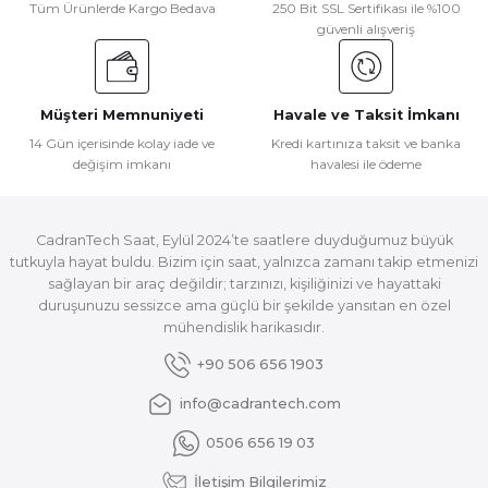
Tüm Ürünlerde Kargo Bedava
250 Bit SSL Sertifikası ile %100
güvenli alışveriş
Müşteri Memnuniyeti
Havale ve Taksit İmkanı
14 Gün içerisinde kolay iade ve
Kredi kartınıza taksit ve banka
değişim imkanı
havalesi ile ödeme
CadranTech Saat, Eylül 2024’te saatlere duyduğumuz büyük
tutkuyla hayat buldu. Bizim için saat, yalnızca zamanı takip etmenizi
sağlayan bir araç değildir; tarzınızı, kişiliğinizi ve hayattaki
duruşunuzu sessizce ama güçlü bir şekilde yansıtan en özel
mühendislik harikasıdır.
+90 506 656 1903
info@cadrantech.com
0506 656 19 03
İletişim Bilgilerimiz