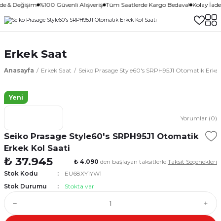
ade & Değişim
%100 Güvenli Alışveriş
Tüm Saatlerde Kargo Bedava!
Kolay İad
Erkek Saat
Anasayfa
Erkek Saat
Seiko Prasage Style60's SRPH95J1 Otomatik Erkek
Yeni
Yorumlar (0)
Seiko Prasage Style60's SRPH95J1 Otomatik
Erkek Kol Saati
₺ 37.945
₺ 4.090
den başlayan taksitlerle!
Taksit Seçenekleri
Stok Kodu
EU68XY1YW1
Stok Durumu
Stokta var