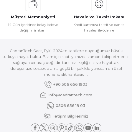
Müşteri Memnuniyeti
Havale ve Taksit İmkanı
14 Gün içerisinde kolay iade ve
Kredi kartınıza taksit ve banka
değişim imkanı
havalesi ile ödeme
CadranTech Saat, Eylül 2024’te saatlere duyduğumuz büyük
tutkuyla hayat buldu. Bizim için saat, yalnızca zamanı takip etmenizi
sağlayan bir araç değildir; tarzınızı, kişiliğinizi ve hayattaki
duruşunuzu sessizce ama güçlü bir şekilde yansıtan en özel
mühendislik harikasıdır.
+90 506 656 1903
info@cadrantech.com
0506 656 19 03
İletişim Bilgilerimiz