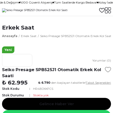
ade & Değişim
%100 Güvenli Alışveriş
Tüm Saatlerde Kargo Bedava!
Kolay İad
Erkek Saat
Anasayfa
Erkek Saat
Seiko Presage SPB525J1 Otomatik Erkek Kol Saati
Yeni
Yorumlar (0)
Seiko Presage SPB525J1 Otomatik Erkek Kol
Saati
₺ 62.995
₺ 6.790
den başlayan taksitlerle!
Taksit Seçenekleri
Stok Kodu
HR4BJXKFCS
Stok Durumu
Stokta yok
Gelince Haber Ver