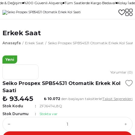
ade & Değişim
%100 Güvenli Alışveriş
Tüm Saatlerde Kargo Bedava!
Kolay İad
Erkek Saat
Anasayfa
Erkek Saat
Seiko Prospex SPB545J1 Otomatik Erkek Kol Saati
Yeni
Yorumlar (0)
Seiko Prospex SPB545J1 Otomatik Erkek Kol
Saati
₺ 93.445
₺ 10.072
den başlayan taksitlerle!
Taksit Seçenekleri
Stok Kodu
ZFJ64T4L8Q
Stok Durumu
Stokta var