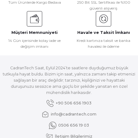
Tüm Ürünlerde Kargo Bedava
250 Bit SSL Sertifikası ile %100
güvenli alışveriş
Müşteri Memnuniyeti
Havale ve Taksit İmkanı
14 Gün içerisinde kolay iade ve
Kredi kartınıza taksit ve banka
değişim imkanı
havalesi ile ödeme
CadranTech Saat, Eylül 2024’te saatlere duyduğumuz büyük
tutkuyla hayat buldu. Bizim için saat, yalnızca zamanı takip etmenizi
sağlayan bir araç değildir; tarzınızı, kişiliğinizi ve hayattaki
duruşunuzu sessizce ama güçlü bir şekilde yansıtan en özel
mühendislik harikasıdır.
+90 506 656 1903
info@cadrantech.com
0506 656 19 03
İletişim Bilgilerimiz