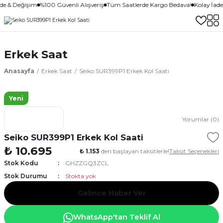
ade & Değişim
%100 Güvenli Alışveriş
Tüm Saatlerde Kargo Bedava!
Kolay İad
Erkek Saat
Anasayfa
Erkek Saat
Seiko SUR399P1 Erkek Kol Saati
Yeni
Yorumlar (0)
Seiko SUR399P1 Erkek Kol Saati
₺ 10.695
₺ 1.153
den başlayan taksitlerle!
Taksit Seçenekleri
Stok Kodu
GHZZGQ3ZCL
Stok Durumu
Stokta yok
Gelince Haber Ver
WhatsApp'tan Teklif Al