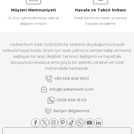
Müşteri Memnuniyeti
Havale ve Taksit İmkanı
14 Gün içerisinde kolay iade ve
Kredi kartınıza taksit ve banka
değişim imkanı
havalesi ile ödeme
CadranTech Saat, Eylül 2024’te saatlere duyduğumuz büyük
tutkuyla hayat buldu. Bizim için saat, yalnızca zamanı takip etmenizi
sağlayan bir araç değildir; tarzınızı, kişiliğinizi ve hayattaki
duruşunuzu sessizce ama güçlü bir şekilde yansıtan en özel
mühendislik harikasıdır.
+90 506 656 1903
info@cadrantech.com
0506 656 19 03
İletişim Bilgilerimiz