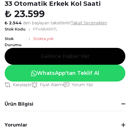
33 Otomatik Erkek Kol Saati
₺ 23.599
₺ 2.544
den başlayan taksitlerle!
Taksit Seçenekleri
Stok Kodu
PTVABA9XTL
Stok
Stokta yok
Durumu
Gelince Haber Ver
WhatsApp'tan Teklif Al
Karşılaştır
Fiyat Alarmı
Yorum Yaz
Ürün Bilgisi
Yorumlar