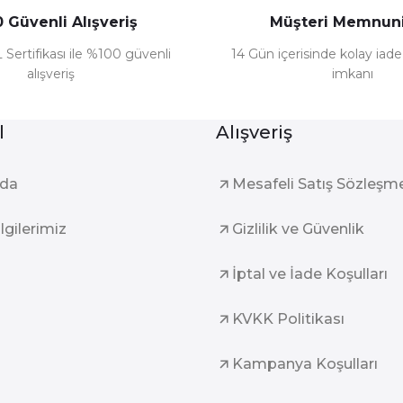
 Güvenli Alışveriş
Müşteri Memnuni
 Sertifikası ile %100 güvenli
14 Gün içerisinde kolay iad
alışveriş
imkanı
l
Alışveriş
zda
Mesafeli Satış Sözleşm
ilgilerimiz
Gizlilik ve Güvenlik
İptal ve İade Koşulları
KVKK Politikası
Kampanya Koşulları