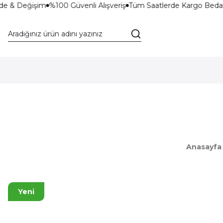
de & Değişim
%100 Güvenli Alışveriş
Tüm Saatlerde Kargo Bedav
Anasayfa
Yeni