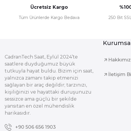
Ücretsiz Kargo
%100
Tüm Ürünlerde Kargo Bedava
250 Bit SSL
Kurumsa
CadranTech Saat, Eylül 2024’te
Hakkımı
saatlere duyduğumuz büyük
tutkuyla hayat buldu. Bizim için saat,
İletişim B
yalnızca zamanı takip etmenizi
sağlayan bir araç değildir; tarzınızı,
kişiliğinizi ve hayattaki duruşunuzu
sessizce ama güçlü bir şekilde
yansıtan en özel mühendislik
harikasıdır.
+90 506 656 1903