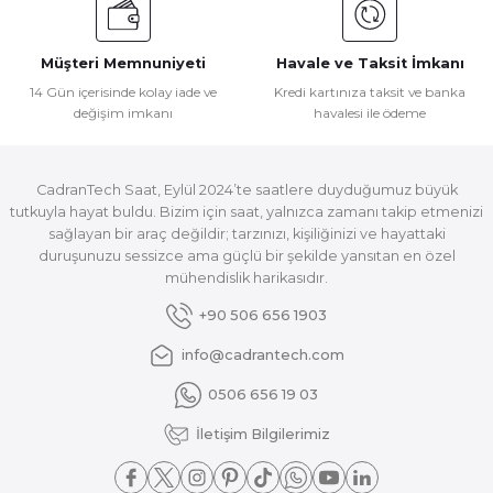
Müşteri Memnuniyeti
Havale ve Taksit İmkanı
14 Gün içerisinde kolay iade ve
Kredi kartınıza taksit ve banka
değişim imkanı
havalesi ile ödeme
CadranTech Saat, Eylül 2024’te saatlere duyduğumuz büyük
tutkuyla hayat buldu. Bizim için saat, yalnızca zamanı takip etmenizi
sağlayan bir araç değildir; tarzınızı, kişiliğinizi ve hayattaki
duruşunuzu sessizce ama güçlü bir şekilde yansıtan en özel
mühendislik harikasıdır.
+90 506 656 1903
info@cadrantech.com
0506 656 19 03
İletişim Bilgilerimiz