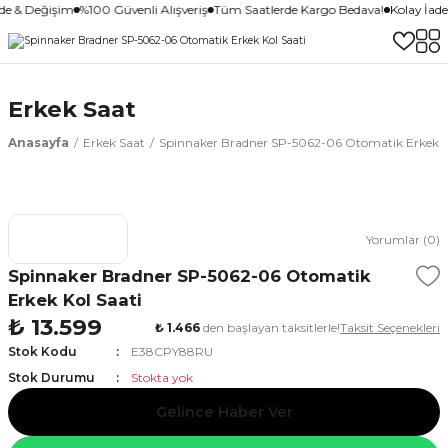
ade & Değişim
%100 Güvenli Alışveriş
Tüm Saatlerde Kargo Bedava!
Kolay İad
Erkek Saat
Anasayfa
Erkek Saat
Spinnaker Bradner SP-5062-06 Otomatik Erkek K
Yorumlar (0)
Spinnaker Bradner SP-5062-06 Otomatik
Erkek Kol Saati
₺ 13.599
₺ 1.466
den başlayan taksitlerle!
Taksit Seçenekleri
Stok Kodu
E38CPY88RU
Stok Durumu
Stokta yok
Gelince Haber Ver