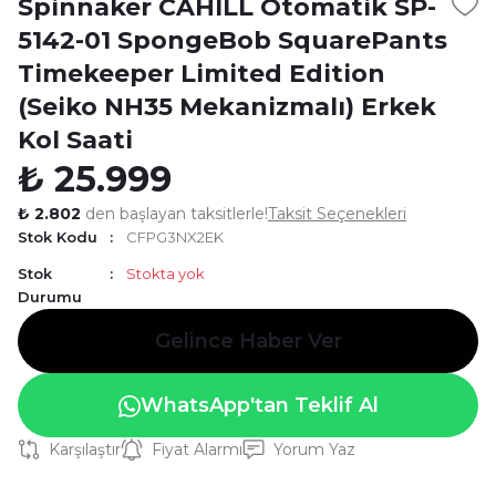
Spinnaker CAHILL Otomatik SP-
5142-01 SpongeBob SquarePants
Timekeeper Limited Edition
(Seiko NH35 Mekanizmalı) Erkek
Kol Saati
₺ 25.999
₺ 2.802
den başlayan taksitlerle!
Taksit Seçenekleri
Stok Kodu
CFPG3NX2EK
Stok
Stokta yok
Durumu
Gelince Haber Ver
WhatsApp'tan Teklif Al
Karşılaştır
Fiyat Alarmı
Yorum Yaz