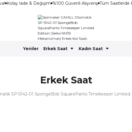
a!
Kolay İade & Değişim
%100 Güvenli Alışveriş
Tüm Saatlerde 
Yeniler
Erkek Saat
Kadın Saat
Erkek Saat
atik SP-5142-01 SpongeBob SquarePants Timekeeper Limited Ed