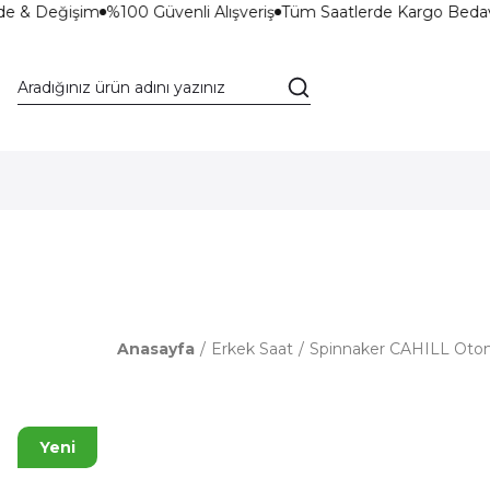
de & Değişim
%100 Güvenli Alışveriş
Tüm Saatlerde Kargo Bedav
Anasayfa
Erkek Saat
Spinnaker CAHILL Otom
Yeni