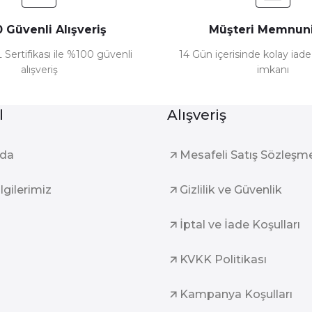
 Güvenli Alışveriş
Müşteri Memnuni
 Sertifikası ile %100 güvenli
14 Gün içerisinde kolay iad
alışveriş
imkanı
l
Alışveriş
zda
Mesafeli Satış Sözleşm
ilgilerimiz
Gizlilik ve Güvenlik
İptal ve İade Koşulları
KVKK Politikası
Kampanya Koşulları