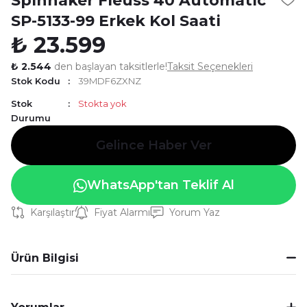
Spinnaker Fleuss 40 Automatic
SP-5133-99 Erkek Kol Saati
₺ 23.599
₺ 2.544
den başlayan taksitlerle!
Taksit Seçenekleri
Stok Kodu
39MDF6ZXNZ
Stok
Stokta yok
Durumu
Gelince Haber Ver
WhatsApp'tan Teklif Al
Karşılaştır
Fiyat Alarmı
Yorum Yaz
Ürün Bilgisi