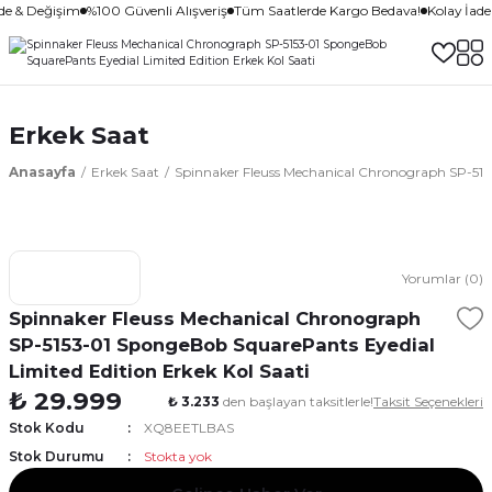
de & Değişim
%100 Güvenli Alışveriş
Tüm Saatlerde Kargo Bedava!
Kolay İade
Erkek Saat
Anasayfa
Erkek Saat
Spinnaker Fleuss Mechanical Chronograph SP-5153
Yorumlar (0)
Spinnaker Fleuss Mechanical Chronograph
SP-5153-01 SpongeBob SquarePants Eyedial
Limited Edition Erkek Kol Saati
₺ 29.999
₺ 3.233
den başlayan taksitlerle!
Taksit Seçenekleri
Stok Kodu
XQ8EETLBAS
Stok Durumu
Stokta yok