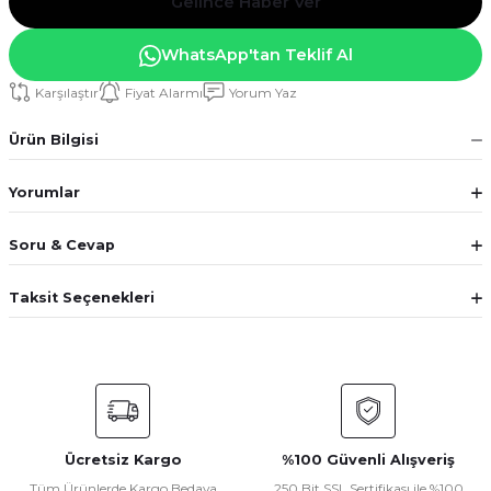
Gelince Haber Ver
WhatsApp'tan Teklif Al
Karşılaştır
Fiyat Alarmı
Yorum Yaz
Ürün Bilgisi
Yorumlar
Soru & Cevap
Taksit Seçenekleri
Ücretsiz Kargo
%100 Güvenli Alışveriş
Tüm Ürünlerde Kargo Bedava
250 Bit SSL Sertifikası ile %100