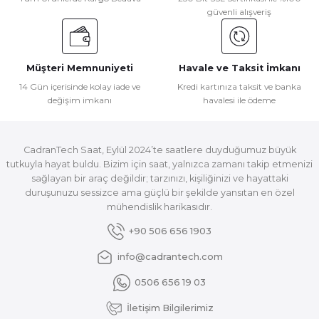
güvenli alışveriş
Müşteri Memnuniyeti
Havale ve Taksit İmkanı
14 Gün içerisinde kolay iade ve
Kredi kartınıza taksit ve banka
değişim imkanı
havalesi ile ödeme
CadranTech Saat, Eylül 2024’te saatlere duyduğumuz büyük
tutkuyla hayat buldu. Bizim için saat, yalnızca zamanı takip etmenizi
sağlayan bir araç değildir; tarzınızı, kişiliğinizi ve hayattaki
duruşunuzu sessizce ama güçlü bir şekilde yansıtan en özel
mühendislik harikasıdır.
+90 506 656 1903
info@cadrantech.com
0506 656 19 03
İletişim Bilgilerimiz