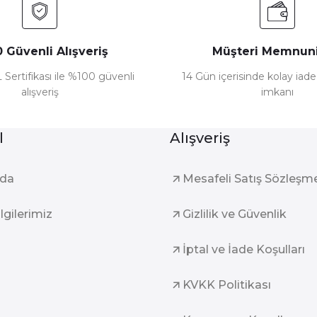
 Güvenli Alışveriş
Müşteri Memnuni
 Sertifikası ile %100 güvenli
14 Gün içerisinde kolay iad
alışveriş
imkanı
l
Alışveriş
zda
Mesafeli Satış Sözleşm
ilgilerimiz
Gizlilik ve Güvenlik
İptal ve İade Koşulları
KVKK Politikası