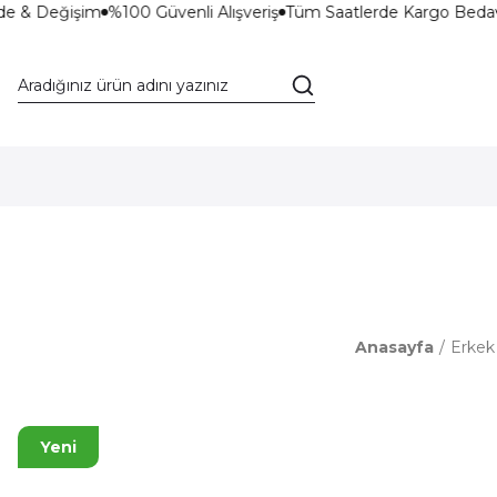
de & Değişim
%100 Güvenli Alışveriş
Tüm Saatlerde Kargo Bedav
Anasayfa
Erkek
Yeni