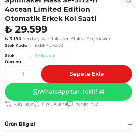
Spinnaker Hass SP-5172-11
4ocean Limited Edition
Otomatik Erkek Kol Saati
₺ 29.599
₺ 3.190
den başlayan taksitlerle!
Taksit Seçenekleri
Stok Kodu
EXBFPUAGQ3
Stok
Stokta var
Durumu
Sepete Ekle
WhatsApp'tan Teklif Al
Karşılaştır
Fiyat Alarmı
Yorum Yaz
Ürün Bilgisi