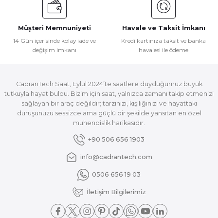
Müşteri Memnuniyeti
Havale ve Taksit İmkanı
14 Gün içerisinde kolay iade ve
Kredi kartınıza taksit ve banka
değişim imkanı
havalesi ile ödeme
CadranTech Saat, Eylül 2024’te saatlere duyduğumuz büyük
tutkuyla hayat buldu. Bizim için saat, yalnızca zamanı takip etmenizi
sağlayan bir araç değildir; tarzınızı, kişiliğinizi ve hayattaki
duruşunuzu sessizce ama güçlü bir şekilde yansıtan en özel
mühendislik harikasıdır.
+90 506 656 1903
info@cadrantech.com
0506 656 19 03
İletişim Bilgilerimiz