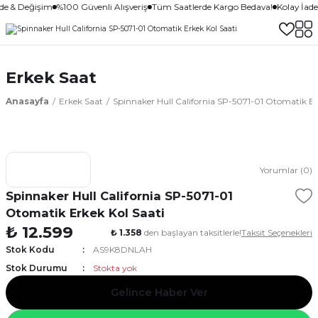
ade & Değişim
%100 Güvenli Alışveriş
Tüm Saatlerde Kargo Bedava!
Kolay İad
Erkek Saat
Anasayfa
Erkek Saat
Spinnaker Hull California SP-5071-01 Otomatik Er
Yorumlar (0)
Spinnaker Hull California SP-5071-01
Otomatik Erkek Kol Saati
₺ 12.599
₺ 1.358
den başlayan taksitlerle!
Taksit Seçenekleri
Stok Kodu
AS9K8DNLAH
Stok Durumu
Stokta yok
Gelince Haber Ver