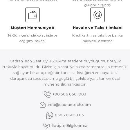
güvenli alışveriş
Müşteri Memnuniyeti
Havale ve Taksit İmkanı
14 Gün içerisinde kolay iade ve
Kredi kartınıza taksit ve banka
değişim imkanı
havalesi ile ödeme
CadranTech Saat, Eylül 2024’te saatlere duyduğumuz büyük
tutkuyla hayat buldu. Bizim için saat, yalnızca zamanı takip etmenizi
sağlayan bir araç değildir; tarzınızı, kişiliğinizi ve hayattaki
duruşunuzu sessizce ama güçlü bir şekilde yansıtan en özel
mühendislik harikasıdır.
+90 506 656 1903
info@cadrantech.com
0506 656 19 03
İletişim Bilgilerimiz