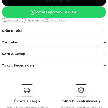
Gelince Haber Ver
WhatsApp'tan Teklif Al
Karşılaştır
Fiyat Alarmı
Yorum Yaz
Ürün Bilgisi
Yorumlar
Soru & Cevap
Taksit Seçenekleri
Ücretsiz Kargo
%100 Güvenli Alışveriş
Tüm Ürünlerde Kargo Bedava
250 Bit SSL Sertifikası ile %100