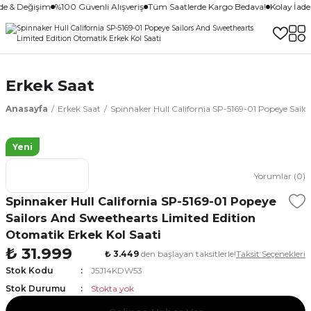
de & Değişim
%100 Güvenli Alışveriş
Tüm Saatlerde Kargo Bedava!
Kolay İade
Erkek Saat
Anasayfa
Erkek Saat
Spinnaker Hull California SP-5169-01 Popeye Sailo
Yeni
Yorumlar (0)
Spinnaker Hull California SP-5169-01 Popeye
Sailors And Sweethearts Limited Edition
Otomatik Erkek Kol Saati
₺ 31.999
₺ 3.449
den başlayan taksitlerle!
Taksit Seçenekleri
Stok Kodu
J5J14KDW53
Stok Durumu
Stokta yok