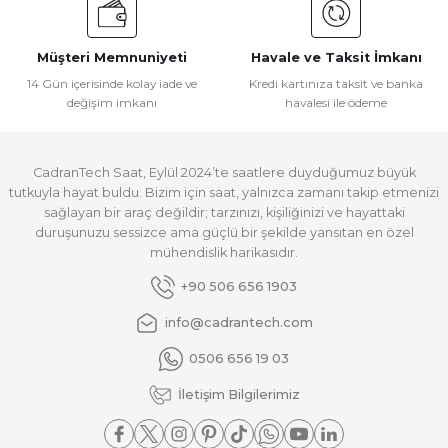
Müşteri Memnuniyeti
Havale ve Taksit İmkanı
14 Gün içerisinde kolay iade ve
Kredi kartınıza taksit ve banka
değişim imkanı
havalesi ile ödeme
CadranTech Saat, Eylül 2024’te saatlere duyduğumuz büyük
tutkuyla hayat buldu. Bizim için saat, yalnızca zamanı takip etmenizi
sağlayan bir araç değildir; tarzınızı, kişiliğinizi ve hayattaki
duruşunuzu sessizce ama güçlü bir şekilde yansıtan en özel
mühendislik harikasıdır.
+90 506 656 1903
info@cadrantech.com
0506 656 19 03
İletişim Bilgilerimiz