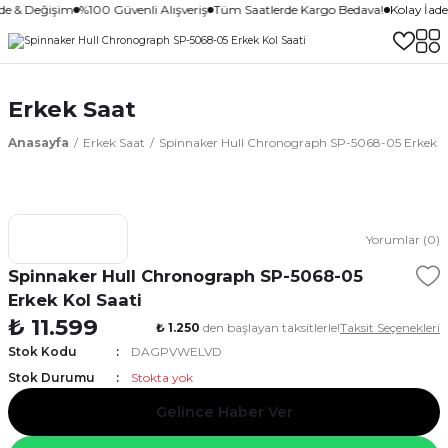
ade & Değişim
%100 Güvenli Alışveriş
Tüm Saatlerde Kargo Bedava!
Kolay İad
Erkek Saat
Anasayfa
Erkek Saat
Spinnaker Hull Chronograph SP-5068-05 Erkek Ko
Yorumlar (0)
Spinnaker Hull Chronograph SP-5068-05
Erkek Kol Saati
₺ 11.599
₺ 1.250
den başlayan taksitlerle!
Taksit Seçenekleri
Stok Kodu
DAGPVWELVD
Stok Durumu
Stokta yok
Gelince Haber Ver