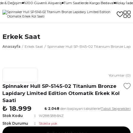
ade & Değişim
%100 Güvenli Alışveriş
Tüm Saatlerde Kargo Bedava!
Kolay İad
Erkek Saat
Anasayfa
Erkek Saat
Spinnaker Hull SP-5145-02 Titanium Bronze Lapid
Yorumlar (0)
Spinnaker Hull SP-5145-02 Titanium Bronze
Lapidary Limited Edition Otomatik Erkek Kol
Saati
₺ 18.999
₺ 2.048
den başlayan taksitlerle!
Taksit Seçenekleri
Stok Kodu
W288S886NZ
Stok Durumu
Stokta yok