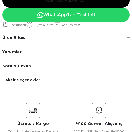
Gelince Haber Ver
WhatsApp'tan Teklif Al
Karşılaştır
Fiyat Alarmı
Yorum Yaz
Ürün Bilgisi
Yorumlar
Soru & Cevap
Taksit Seçenekleri
Ücretsiz Kargo
%100 Güvenli Alışveriş
Tüm Ürünlerde Kargo Bedava
250 Bit SSL Sertifikası ile %100