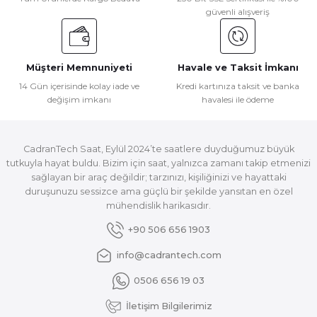
güvenli alışveriş
Müşteri Memnuniyeti
Havale ve Taksit İmkanı
14 Gün içerisinde kolay iade ve
Kredi kartınıza taksit ve banka
değişim imkanı
havalesi ile ödeme
CadranTech Saat, Eylül 2024’te saatlere duyduğumuz büyük
tutkuyla hayat buldu. Bizim için saat, yalnızca zamanı takip etmenizi
sağlayan bir araç değildir; tarzınızı, kişiliğinizi ve hayattaki
duruşunuzu sessizce ama güçlü bir şekilde yansıtan en özel
mühendislik harikasıdır.
+90 506 656 1903
info@cadrantech.com
0506 656 19 03
İletişim Bilgilerimiz