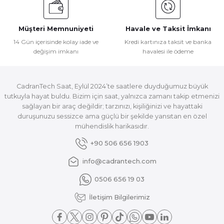
Müşteri Memnuniyeti
Havale ve Taksit İmkanı
14 Gün içerisinde kolay iade ve
Kredi kartınıza taksit ve banka
değişim imkanı
havalesi ile ödeme
CadranTech Saat, Eylül 2024’te saatlere duyduğumuz büyük
tutkuyla hayat buldu. Bizim için saat, yalnızca zamanı takip etmenizi
sağlayan bir araç değildir; tarzınızı, kişiliğinizi ve hayattaki
duruşunuzu sessizce ama güçlü bir şekilde yansıtan en özel
mühendislik harikasıdır.
+90 506 656 1903
info@cadrantech.com
0506 656 19 03
İletişim Bilgilerimiz