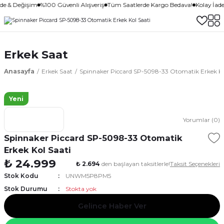
ade & Değişim
%100 Güvenli Alışveriş
Tüm Saatlerde Kargo Bedava!
Kolay İad
Erkek Saat
Anasayfa
Erkek Saat
Spinnaker Piccard SP-5098-33 Otomatik Erkek Ko
Yeni
Yorumlar (0)
Spinnaker Piccard SP-5098-33 Otomatik
Erkek Kol Saati
₺ 24.999
₺ 2.694
den başlayan taksitlerle!
Taksit Seçenekleri
Stok Kodu
UNWM5P8PM5
Stok Durumu
Stokta yok
Gelince Haber Ver