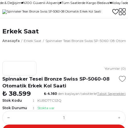
ade & Değişim
%100 Güvenli Alışveriş
Tüm Saatlerde Kargo Bedava!
Kolay İad
Erkek Saat
Anasayfa
Erkek Saat
Spinnaker Tesei Bronze Swiss SP-5060-08 Otomati
Yorumlar (0)
Spinnaker Tesei Bronze Swiss SP-5060-08
Otomatik Erkek Kol Saati
₺ 38.599
₺ 4.160
den başlayan taksitlerle!
Taksit Seçenekleri
Stok Kodu
KUBD7TCS3Q
Stok Durumu
Stokta var