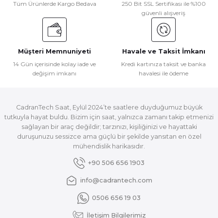
Tüm Ürünlerde Kargo Bedava
250 Bit SSL Sertifikası ile %100
güvenli alışveriş
Müşteri Memnuniyeti
Havale ve Taksit İmkanı
14 Gün içerisinde kolay iade ve
Kredi kartınıza taksit ve banka
değişim imkanı
havalesi ile ödeme
CadranTech Saat, Eylül 2024’te saatlere duyduğumuz büyük
tutkuyla hayat buldu. Bizim için saat, yalnızca zamanı takip etmenizi
sağlayan bir araç değildir; tarzınızı, kişiliğinizi ve hayattaki
duruşunuzu sessizce ama güçlü bir şekilde yansıtan en özel
mühendislik harikasıdır.
+90 506 656 1903
info@cadrantech.com
0506 656 19 03
İletişim Bilgilerimiz