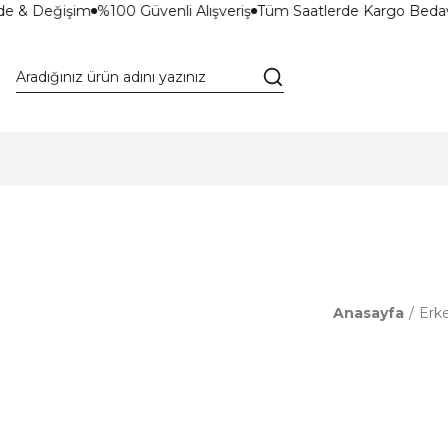
de & Değişim
%100 Güvenli Alışveriş
Tüm Saatlerde Kargo Bedav
Anasayfa
Erk