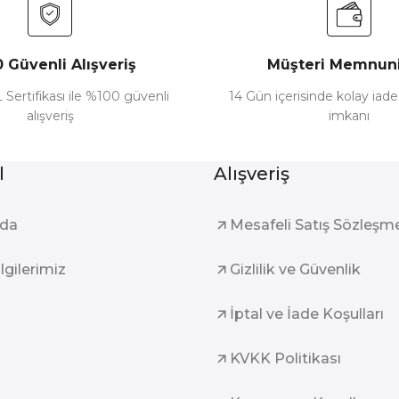
 Güvenli Alışveriş
Müşteri Memnuni
 Sertifikası ile %100 güvenli
14 Gün içerisinde kolay iad
alışveriş
imkanı
l
Alışveriş
zda
Mesafeli Satış Sözleşm
ilgilerimiz
Gizlilik ve Güvenlik
İptal ve İade Koşulları
KVKK Politikası