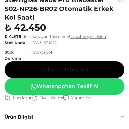
Sternglas Naos Pro Alabaster
S02-NP26-BR02 Otomatik Erkek
Kol Saati
₺ 42.450
₺ 4.575
den başlayan taksitlerle!
Taksit Seçenekleri
Stok Kodu
RW5L6B1C22
Stok
Stokta yok
Durumu
Gelince Haber Ver
WhatsApp'tan Teklif Al
Karşılaştır
Fiyat Alarmı
Yorum Yaz
Ürün Bilgisi