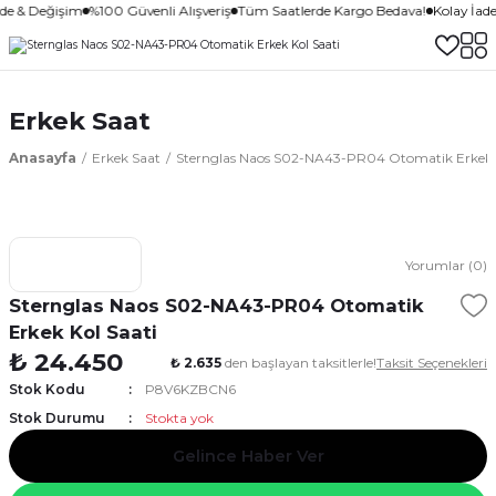
ade & Değişim
%100 Güvenli Alışveriş
Tüm Saatlerde Kargo Bedava!
Kolay İad
Erkek Saat
Anasayfa
Erkek Saat
Sternglas Naos S02-NA43-PR04 Otomatik Erkek K
Yorumlar (0)
Sternglas Naos S02-NA43-PR04 Otomatik
Erkek Kol Saati
₺ 24.450
₺ 2.635
den başlayan taksitlerle!
Taksit Seçenekleri
Stok Kodu
P8V6KZBCN6
Stok Durumu
Stokta yok
Gelince Haber Ver