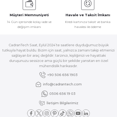
Müşteri Memnuniyeti
Havale ve Taksit İmkanı
14 Gün içerisinde kolay iade ve
Kredi kartınıza taksit ve banka
değişim imkanı
havalesi ile ödeme
CadranTech Saat, Eylül 2024’te saatlere duyduğumuz büyük
tutkuyla hayat buldu. Bizim için saat, yalnızca zamanı takip etmenizi
sağlayan bir araç değildir; tarzınızı, kişiliğinizi ve hayattaki
duruşunuzu sessizce ama güçlü bir şekilde yansıtan en özel
mühendislik harikasıdır.
+90 506 656 1903
info@cadrantech.com
0506 656 19 03
İletişim Bilgilerimiz