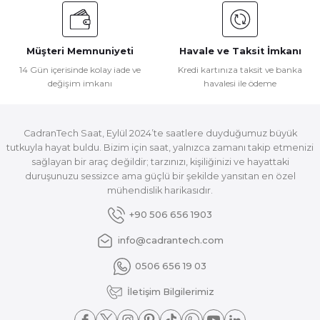
Müşteri Memnuniyeti
Havale ve Taksit İmkanı
14 Gün içerisinde kolay iade ve
Kredi kartınıza taksit ve banka
değişim imkanı
havalesi ile ödeme
CadranTech Saat, Eylül 2024’te saatlere duyduğumuz büyük
tutkuyla hayat buldu. Bizim için saat, yalnızca zamanı takip etmenizi
sağlayan bir araç değildir; tarzınızı, kişiliğinizi ve hayattaki
duruşunuzu sessizce ama güçlü bir şekilde yansıtan en özel
mühendislik harikasıdır.
+90 506 656 1903
info@cadrantech.com
0506 656 19 03
İletişim Bilgilerimiz