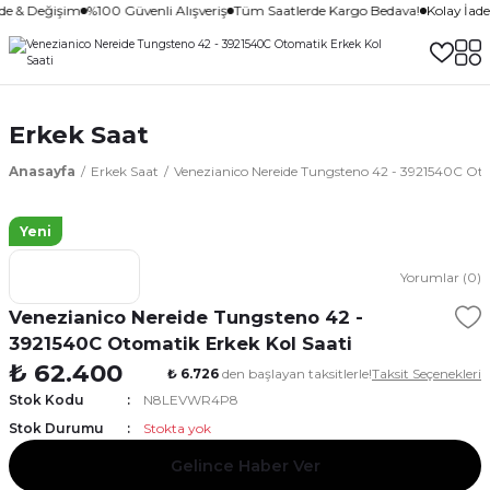
ade & Değişim
%100 Güvenli Alışveriş
Tüm Saatlerde Kargo Bedava!
Kolay İad
Erkek Saat
Anasayfa
Erkek Saat
Venezianico Nereide Tungsteno 42 - 3921540C Oto
Yeni
Yorumlar (0)
Venezianico Nereide Tungsteno 42 -
3921540C Otomatik Erkek Kol Saati
₺ 62.400
₺ 6.726
den başlayan taksitlerle!
Taksit Seçenekleri
Stok Kodu
N8LEVWR4P8
Stok Durumu
Stokta yok
Gelince Haber Ver